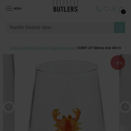
MENU
0
Domů
Stolování
Sklenice
Skleničky na vodu
SUNNY JOY Sklenice krab 400 ml
-30
%