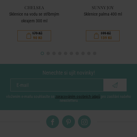
CHELSEA
SUNNY JOY
Sklenice na vodu se stříbrným
Sklenice palma 400 ml
okrajem 300 ml
179 Kč
199 Kč
90 Kč
139 Kč
Nenechte si ujít novinky!
vložením e-mailu souhlasíte se
zpracováním osobních údajů
pro zasílání našeho
newsletteru