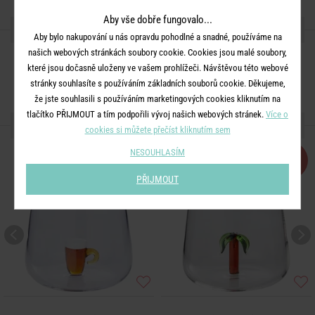
Aby vše dobře fungovalo...
SDÍLEJTE S PŘÁTELI
Aby bylo nakupování u nás opravdu pohodlné a snadné, používáme na
našich webových stránkách soubory cookie. Cookies jsou malé soubory,
které jsou dočasně uloženy ve vašem prohlížeči. Návštěvou této webové
stránky souhlasíte s používáním základních souborů cookie. Děkujeme,
že jste souhlasili s používáním marketingových cookies kliknutím na
tlačítko PŘIJMOUT a tím podpořili vývoj našich webových stránek.
Více o
DALŠÍ PRODUKTY ZE SÉRIE
cookies si můžete přečíst kliknutím sem
NESOUHLASÍM
-30
-30
%
%
PŘIJMOUT