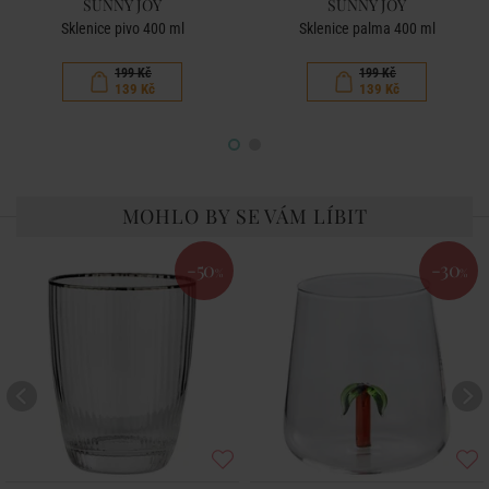
SUNNY JOY
SUNNY JOY
Sklenice pivo 400 ml
Sklenice palma 400 ml
199 Kč
199 Kč
139 Kč
139 Kč
MOHLO BY SE VÁM LÍBIT
-50
-30
%
%