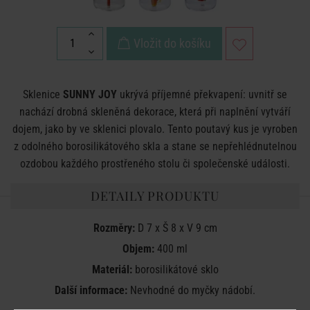
Vložit do košíku
Sklenice
SUNNY JOY
ukrývá příjemné překvapení: uvnitř se
nachází drobná skleněná dekorace, která při naplnění vytváří
dojem, jako by ve sklenici plovalo. Tento poutavý kus je vyroben
z odolného borosilikátového skla a stane se nepřehlédnutelnou
ozdobou každého prostřeného stolu či společenské události.
DETAILY PRODUKTU
Rozměry:
D 7 x Š 8 x V 9 cm
Objem:
400 ml
Materiál:
borosilikátové sklo
Další informace:
Nevhodné do myčky nádobí.