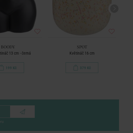
BOODY
SPOT
ináč 13 cm - černá
Květináč 16 cm
Rozpr
199 Kč
379 Kč
eru