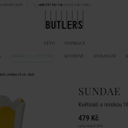
NA VRÁCENÍ ZBOŽÍ
|
+420 777 751 116
( Po-Pá: 9:00-17:00h )
LÉTO
INSPIRACE
K
DEKORACE A DOPLŇKY
KUCHYNĚ
STOLOVÁNÍ
náč s miskou 16 cm - žlutá
SUNDAE
Květináč s miskou 16
479 Kč
cena včetně DPH