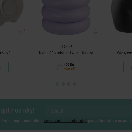
HOOP
 béžová
Květináč s miskou 14 cm - fialová
Váza/květ
479 Kč
č
240 Kč
ujít novinky!
ožením e-mailu souhlasíte se
zpracováním osobních údajů
pro zasílání našeho newslett