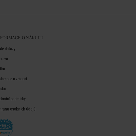
NFORMACE O NÁKUPU
sté dotazy
prava
atba
klamace a vrácení
ruka
chodní podmínky
hrana osobních údajů