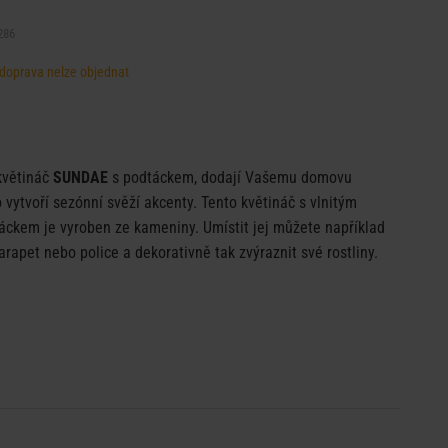
286
, doprava nelze objednat
 květináč
SUNDAE
s podtáckem, dodají Vašemu domovu
 vytvoří sezónní svěží akcenty. Tento květináč s vlnitým
áckem je vyroben ze kameniny. Umístit jej můžete například
arapet nebo police a dekorativně tak zvýraznit své rostliny.