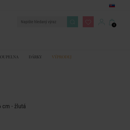
0
KOUPELNA
DÁRKY
VÝPRODEJ
 cm - žlutá