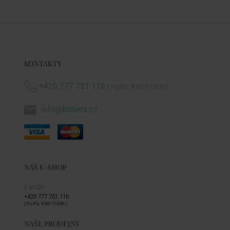
KONTAKTY
+420 777 751 116
( Po-Pá: 9:00-17:00h )
info@butlers.cz
NÁŠ E-SHOP
E-SHOP
+420 777 751 116
( Po-Pá: 9:00-17:00h )
NAŠE PRODEJNY