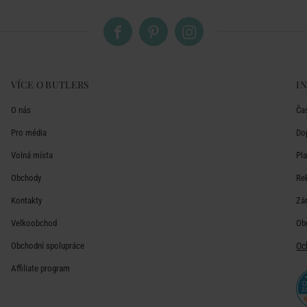
VÍCE O BUTLERS
I
O nás
Ča
Pro média
Do
Volná místa
Pl
Obchody
Re
Kontakty
Zá
Velkoobchod
Ob
Obchodní spolupráce
Oc
Affiliate program