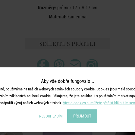
Rozměry:
průměr 17 x V 17 cm
Materiál:
kamenina
SDÍLEJTE S PŘÁTELI
Aby vše dobře fungovalo...
né, používáme na našich webových stránkách soubory cookie. Cookies jsou malé soubor
MOHLO BY SE VÁM LÍBIT
váním základních souborů cookie. Děkujeme, že jste souhlasili s používáním marketingo
podpořili vývoj našich webových stránek.
Více o cookies si můžete přečíst kliknutím se
-50
%
PŘIJMOUT
NESOUHLASÍM