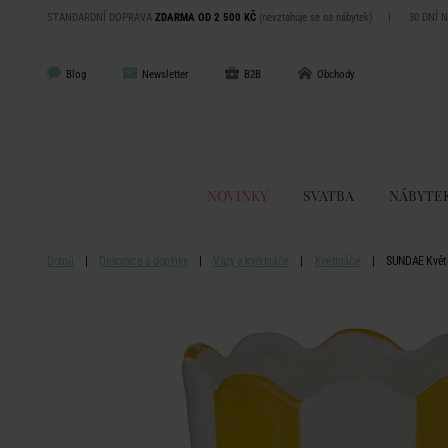
STANDARDNÍ DOPRAVA
ZDARMA OD 2 500 KČ
(nevztahuje se na nábytek)
|
30 DNÍ 
Blog
Newsletter
B2B
Obchody
NOVINKY
SVATBA
NÁBYTE
Domů
Dekorace a doplňky
Vázy a květináče
Květináče
SUNDAE Květi