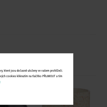
y, které jsou dočasně uloženy ve vašem prohlížeči.
vých cookies kliknutím na tlačítko PŘIJMOUT a tím
m