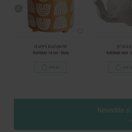
HAPPY RAINBOW
JUNGLE
Květináč 14 cm - žlutá
Květináč slon -
349 Kč
249 K
Nenechte si 
vl