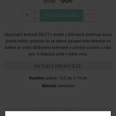
Vložit do košíku
Okouzlující květináč DELFT v modré a bílé barvě podtrhuje krásu
jarních květin: postavte ho na okenní parapet nebo dokonce na
balkon se svými oblíbenými květinami a užívejte si barev a vůní
jara. K dispozici ještě v jedné verzi.
DETAILY PRODUKTU
Rozměry:
průměr 13,5 cm, V 14 cm
Materiál:
kamenina
SDÍLEJTE S PŘÁTELI