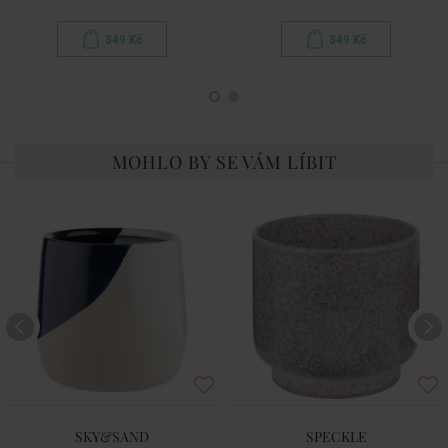
349 Kč
349 Kč
MOHLO BY SE VÁM LÍBIT
SKY&SAND
SPECKLE