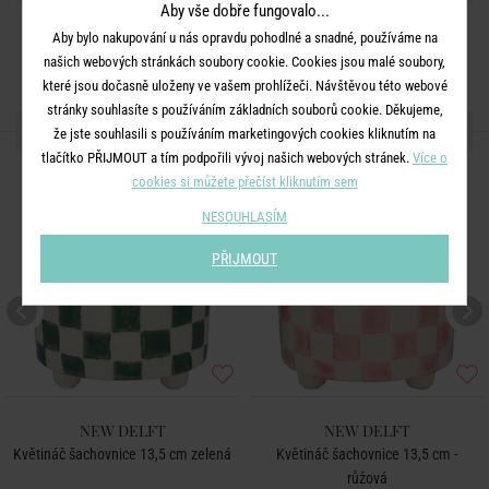
Aby vše dobře fungovalo...
Aby bylo nakupování u nás opravdu pohodlné a snadné, používáme na
našich webových stránkách soubory cookie. Cookies jsou malé soubory,
které jsou dočasně uloženy ve vašem prohlížeči. Návštěvou této webové
stránky souhlasíte s používáním základních souborů cookie. Děkujeme,
DALŠÍ PRODUKTY ZE SÉRIE
že jste souhlasili s používáním marketingových cookies kliknutím na
tlačítko PŘIJMOUT a tím podpořili vývoj našich webových stránek.
Více o
cookies si můžete přečíst kliknutím sem
NESOUHLASÍM
PŘIJMOUT
NEW DELFT
NEW DELFT
Květináč šachovnice 13,5 cm zelená
Květináč šachovnice 13,5 cm -
růžová