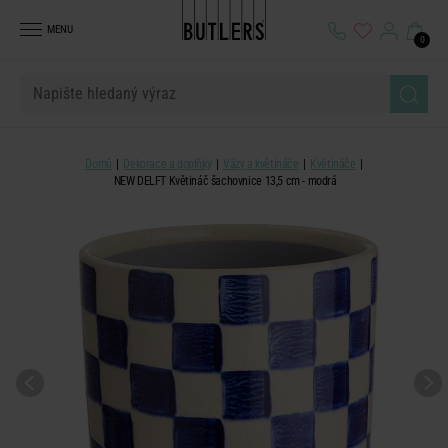
MENU
0
Domů
Dekorace a doplňky
Vázy a květináče
Květináče
NEW DELFT Květináč šachovnice 13,5 cm - modrá