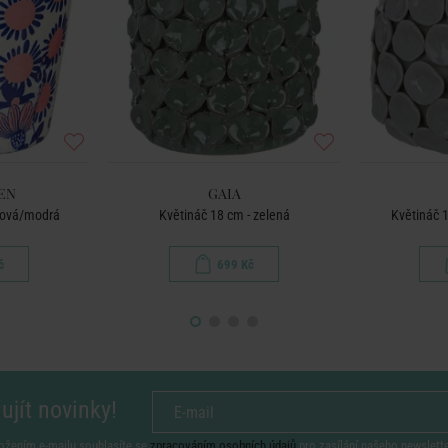
EN
GAIA
ůžová/modrá
Květináč 18 cm - zelená
Květináč 
č
699 Kč
ujít novinky!
ožením e-mailu souhlasíte se
zpracováním osobních údajů
pro zasílání našeho newslett