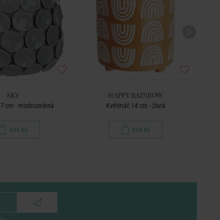
SKY
HAPPY RAINBOW
17 cm - modrozelená
Květináč 14 cm - žlutá
699 Kč
349 Kč
eru