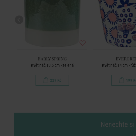
EARLY SPRING
EVERGRE
Květináč 13,5 cm - zelená
Květináč 14 cm - r
229 Kč
199 K
Nenechte si 
vl