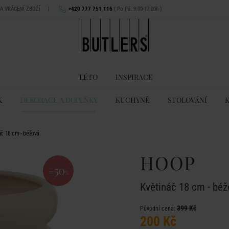
NA VRÁCENÍ ZBOŽÍ
|
+420 777 751 116
( Po-Pá: 9:00-17:00h )
LÉTO
INSPIRACE
K
DEKORACE A DOPLŇKY
KUCHYNĚ
STOLOVÁNÍ
č 18 cm - béžová
HOOP
-50
%
Květináč 18 cm - bé
399 Kč
Původní cena:
200 Kč