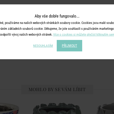
Aby vše dobře fungovalo...
né, používáme na našich webových stránkách soubory cookie. Cookies jsou malé soubor
váním základních souborů cookie. Děkujeme, že jste souhlasili s používáním marketingo
podpořili vývoj našich webových stránek.
Více o cookies si můžete přečíst kliknutím se
PŘIJMOUT
NESOUHLASÍM
MOHLO BY SE VÁM LÍBIT