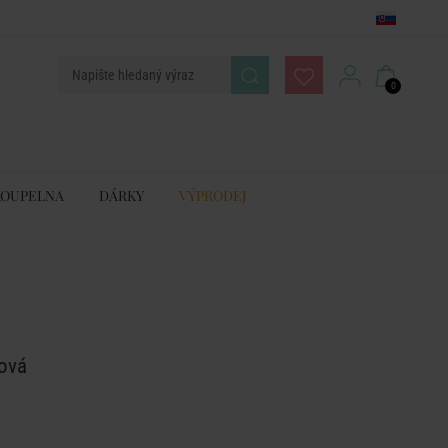
0
KOUPELNA
DÁRKY
VÝPRODEJ
žová