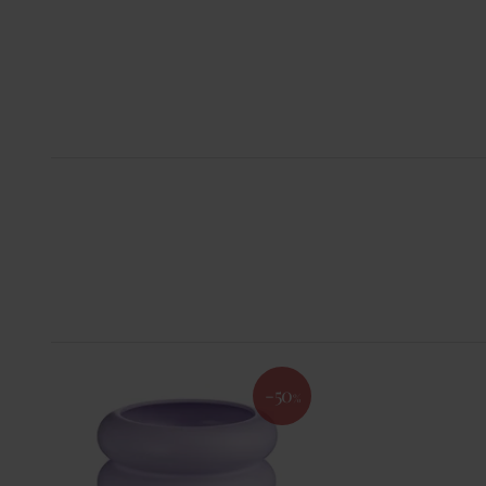
-50
%