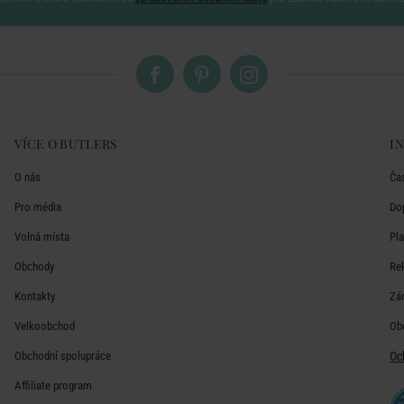
VÍCE O BUTLERS
I
O nás
Ča
Pro média
Do
Volná místa
Pl
Obchody
Re
Kontakty
Zá
Velkoobchod
Ob
Obchodní spolupráce
Oc
Affiliate program