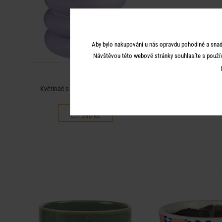
Aby bylo nakupování u nás opravdu pohodlné a snad
Návštěvou této webové stránky souhlasíte s použí
HOOP
Květináč s miskou 14 cm - fialová
479 Kč
240 Kč