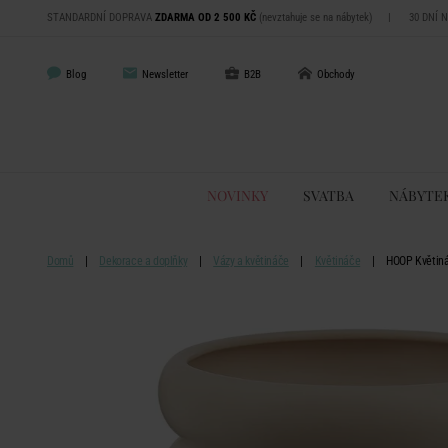
STANDARDNÍ DOPRAVA
ZDARMA OD 2 500 KČ
(nevztahuje se na nábytek)
|
30 DNÍ 
Blog
Newsletter
B2B
Obchody
NOVINKY
SVATBA
NÁBYTE
Domů
Dekorace a doplňky
Vázy a květináče
Květináče
HOOP Květiná