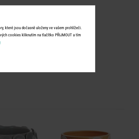
y, které jsou dočasně uloženy ve vašem prohlížeči.
vých cookies kliknutím na tlačítko PŘIJMOUT a tím
m