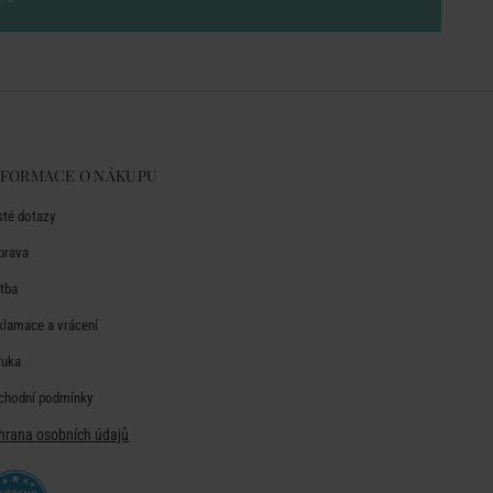
NFORMACE O NÁKUPU
sté dotazy
prava
atba
klamace a vrácení
ruka
chodní podmínky
hrana osobních údajů