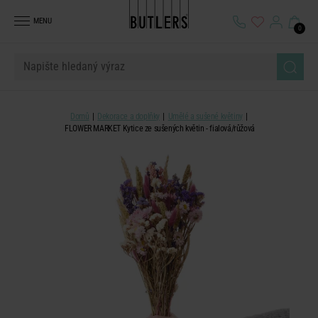
MENU
0
Domů
Dekorace a doplňky
Umělé a sušené květiny
FLOWER MARKET Kytice ze sušených květin - fialová/růžová