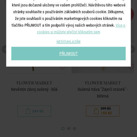
které jsou dočasně uloženy ve vašem prohlížeči. Návštěvou této webové
BESTSELLER
stránky souhlasíte s používáním základních souborů cookie. Děkujeme,
-50
%
že jste souhlasili s používáním marketingových cookies kliknutím na
tlačítko PŘIJMOUT a tím podpořili vývoj našich webových stránek.
Více o
cookies si můžete přečíst kliknutím sem
NESOUHLASÍM
PŘIJMOUT
FLOWER MARKET
FLOWER MARKET
Nevěstin závoj sušený - bílá
Sušená tráva "Zaječí ocásek" -
bělená
299 Kč
349 Kč
150 Kč