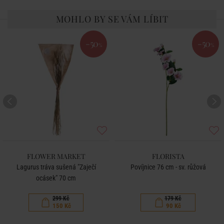
MOHLO BY SE VÁM LÍBIT
-50
-50
%
%
FLOWER MARKET
FLORISTA
Lagurus tráva sušená "Zaječí
Povíjnice 76 cm - sv. růžová
ocásek" 70 cm
299 Kč
179 Kč
150 Kč
90 Kč