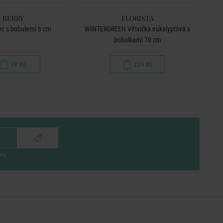
BERRY
FLORISTA
ec s bobulemi 6 cm
WINTERGREEN Větvička eukalyptová s
bobulkami 70 cm
79 Kč
229 Kč
eru