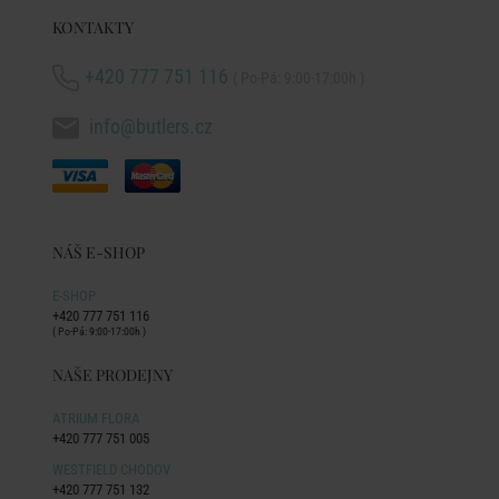
KONTAKTY
+420 777 751 116
( Po-Pá: 9:00-17:00h )
info@butlers.cz
NÁŠ E-SHOP
E-SHOP
+420 777 751 116
( Po-Pá: 9:00-17:00h )
NAŠE PRODEJNY
ATRIUM FLORA
+420 777 751 005
WESTFIELD CHODOV
+420 777 751 132