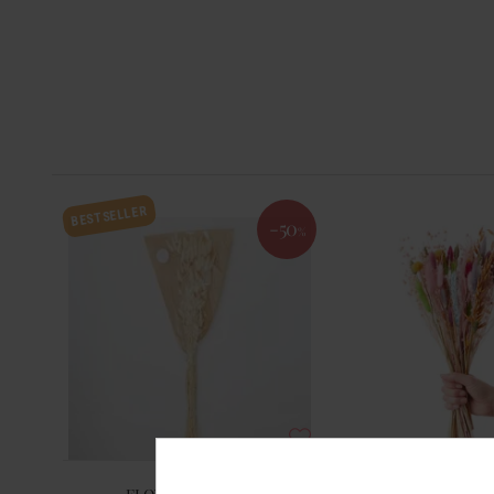
BESTSELLER
-50
%