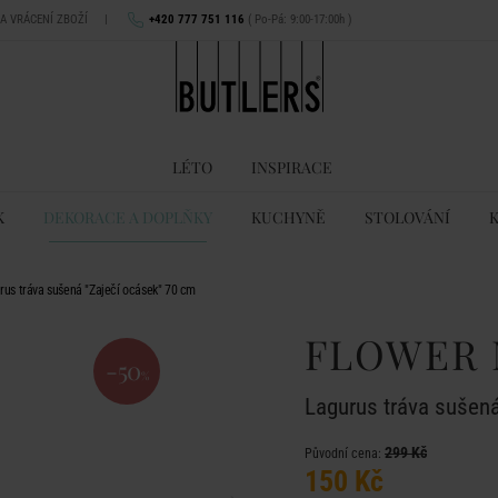
NA VRÁCENÍ ZBOŽÍ
|
+420 777 751 116
( Po-Pá: 9:00-17:00h )
LÉTO
INSPIRACE
K
DEKORACE A DOPLŇKY
KUCHYNĚ
STOLOVÁNÍ
s tráva sušená "Zaječí ocásek" 70 cm
FLOWER 
-50
%
Lagurus tráva sušen
299 Kč
Původní cena:
150 Kč