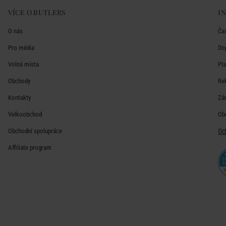
VÍCE O BUTLERS
I
O nás
Ča
Pro média
Do
Volná místa
Pl
Obchody
Re
Kontakty
Zá
Velkoobchod
Ob
Obchodní spolupráce
Oc
Affiliate program