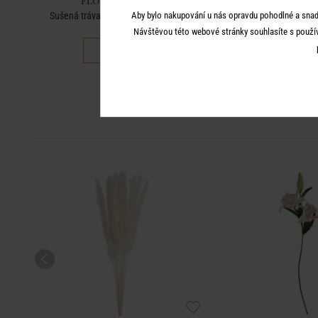
FLOWER MARKET
FLOWER MA
Sušená tráva "Zaječí ocásek" - bělená
Aby bylo nakupování u nás opravdu pohodlné a snad
Kytice sušených květi
Návštěvou této webové stránky souhlasíte s použí
299 Kč
549 K
150 Kč