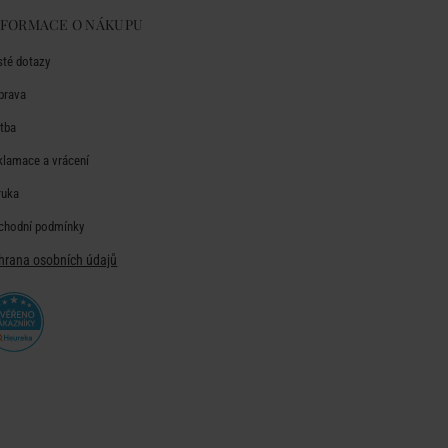
NFORMACE O NÁKUPU
sté dotazy
prava
atba
klamace a vrácení
ruka
chodní podmínky
hrana osobních údajů