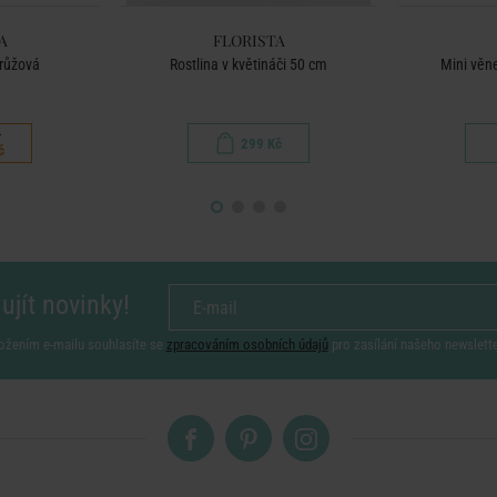
A
FLORISTA
 růžová
Rostlina v květináči 50 cm
Mini věn
č
299 Kč
č
ujít novinky!
ožením e-mailu souhlasíte se
zpracováním osobních údajů
pro zasílání našeho newslett