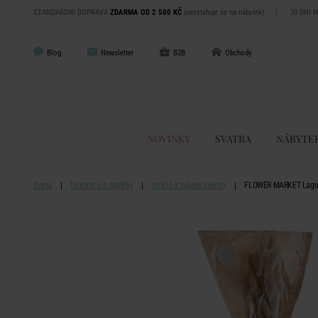
STANDARDNÍ DOPRAVA
ZDARMA OD 2 500 KČ
(nevztahuje se na nábytek)
|
30 DNÍ 
Blog
Newsletter
B2B
Obchody
NOVINKY
SVATBA
NÁBYTE
Domů
Dekorace a doplňky
Umělé a sušené květiny
FLOWER MARKET Laguru