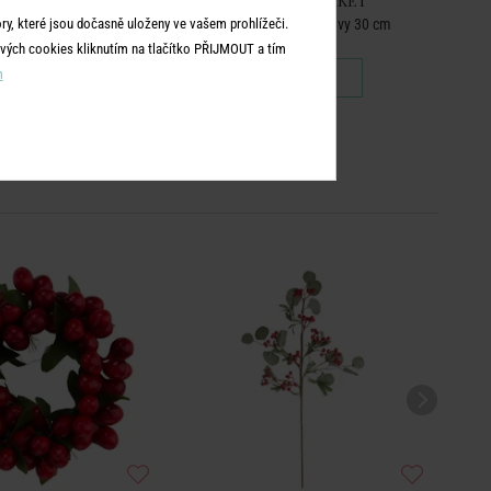
WER MARKET
FLOWER MARKET
y, které jsou dočasně uloženy ve vašem prohlížeči.
olních květin 48 cm
Svazek pampové trávy 30 cm
vých cookies kliknutím na tlačítko PŘIJMOUT a tím
m
849 Kč
249 Kč