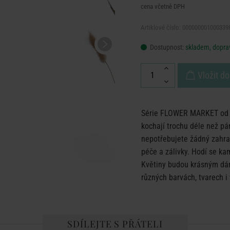
cena včetně DPH
Artiklové číslo: 000000001000339
Dostupnost:
skladem, doprav
Vložit do
Série FLOWER MARKET od Bu
kochají trochu déle než pár
nepotřebujete žádný zahrad
péče a zálivky. Hodí se kam
Květiny budou krásným dár
různých barvách, tvarech i 
SDÍLEJTE S PŘÁTELI