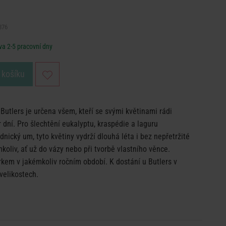
876
a 2-5 pracovní dny
 košíku
tlers je určena všem, kteří se svými květinami rádi
 dní. Pro šlechtění eukalyptu, kraspédie a laguru
nický um, tyto květiny vydrží dlouhá léta i bez nepřetržité
koliv, ať už do vázy nebo při tvorbě vlastního věnce.
kem v jakémkoliv ročním období. K dostání u Butlers v
velikostech.