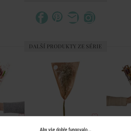
DALŠÍ PRODUKTY ZE SÉRIE
Aby vše dobře fungovalo...