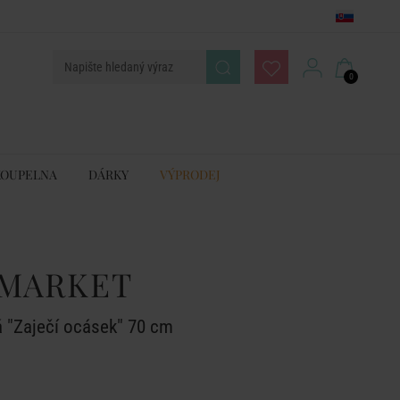
0
KOUPELNA
DÁRKY
VÝPRODEJ
MARKET
á "Zaječí ocásek" 70 cm