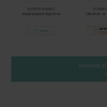
FLOWER MARKET
FLORIST
lá
Svazek pampové trávy 30 cm
Lilie 90 cm - sv.
229 K
249 Kč
115 K
Nenechte si 
vl