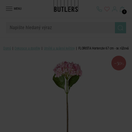
MENU
0
Domů
Dekorace a doplňky
Umělé a sušené květiny
FLORISTA Hortenzie 67 cm - sv. růžová
-50
%