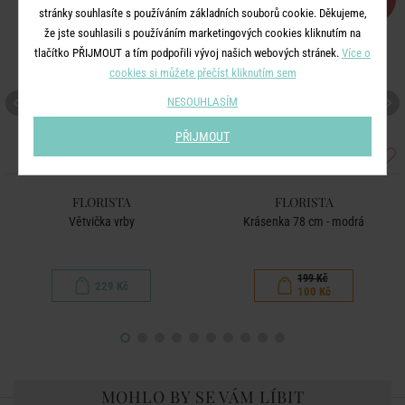
%
stránky souhlasíte s používáním základních souborů cookie. Děkujeme,
že jste souhlasili s používáním marketingových cookies kliknutím na
tlačítko PŘIJMOUT a tím podpořili vývoj našich webových stránek.
Více o
cookies si můžete přečíst kliknutím sem
NESOUHLASÍM
PŘIJMOUT
FLORISTA
FLORISTA
Větvička vrby
Krásenka 78 cm - modrá
199 Kč
229 Kč
100 Kč
MOHLO BY SE VÁM LÍBIT