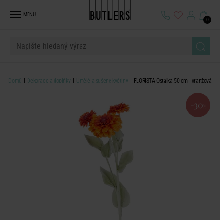
MENU
0
Domů
Dekorace a doplňky
Umělé a sušené květiny
FLORISTA Ostálka 50 cm - oranžová
-30
%