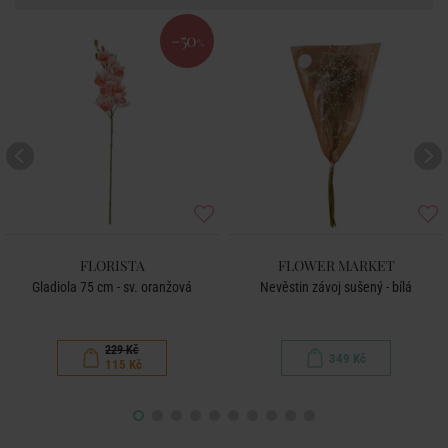
-50
%
FLORISTA
FLOWER MARKET
Gladiola 75 cm - sv. oranžová
Nevěstin závoj sušený - bílá
229 Kč
349 Kč
115 Kč