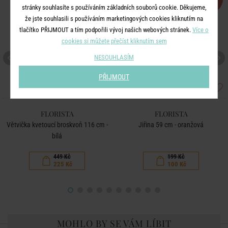
%
%
stránky souhlasíte s používáním základních souborů cookie. Děkujeme,
že jste souhlasili s používáním marketingových cookies kliknutím na
tlačítko PŘIJMOUT a tím podpořili vývoj našich webových stránek.
Více o
cookies si můžete přečíst kliknutím sem
NESOUHLASÍM
PŘIJMOUT
FLORISTA
FLORISTA
Větvička kvetoucí broskvoň 116 cm -
Jiřina 59 cm - oranžová
bílá
449 Kč
199 Kč
225 Kč
100 Kč
MOHLO BY SE VÁM LÍBIT