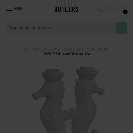
MENU
0
Domů
Dekorace a doplňky
Svícny a svíčky
Svícny a lucerny
SEASIDE Svícen mořští koníci - bílá