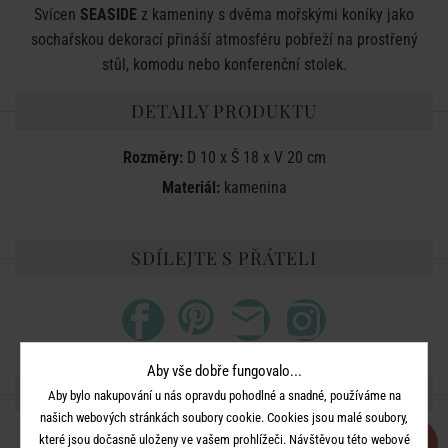
Svícen
SEASIDE
z kameniny s dvěma mořskými koníky jako
sochařskou dekorací přináší atmosféru pobřeží na prostřený
stůl, komodu nebo konferenční stolek.
DETAILY PRODUKTU
Rozměry:
D 10 x Š 18 x V 20 cm
Materiál:
kamenina
SDÍLEJTE S PŘÁTELI
Aby vše dobře fungovalo...
DALŠÍ PRODUKTY ZE SÉRIE
Aby bylo nakupování u nás opravdu pohodlné a snadné, používáme na
našich webových stránkách soubory cookie. Cookies jsou malé soubory,
-30
-30
které jsou dočasně uloženy ve vašem prohlížeči. Návštěvou této webové
%
%