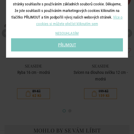
stránky souhlasíte s používáním základních souborů cookie. Děkujeme,
že jste souhlasili s používáním marketingových cookies kliknutím na
tlačítko PŘIJMOUT a tím podpořili vývoj našich webových stránek.
Více o
cookies si můžete přečíst kliknutím sem
NESOUHLASÍM
PŘIJMOUT
SEASIDE
SEASIDE
Ryba 16 cm - modrá
Svícen na dlouhou svíčku 12 cm -
modrá
89 Kč
199 Kč
62 Kč
139 Kč
MOHLO BY SE VÁM LÍBIT