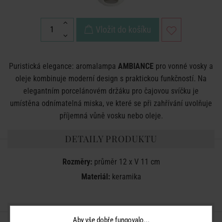
Vložit do košíku
Puristická elegance: aromalampa
AMBIANCE
pro vonné vosky a
oleje kombinuje moderní design s praktickou funkčností. Na
elegantním porcelánovém držáku pro čajovou svíčku je
umístěna odnímatelná miska, ve které se při zahřívání uvolňuje
příjemná vůně vosku nebo oleje.
DETAILY PRODUKTU
Rozměry:
průměr 12 x V 11 cm
Materiál:
keramika
SDÍLEJTE S PŘÁTELI
Aby vše dobře fungovalo...