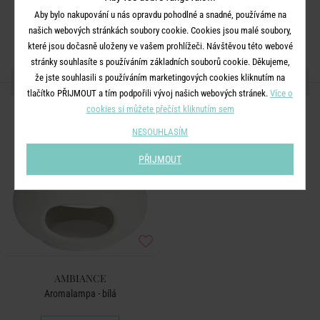
Aby bylo nakupování u nás opravdu pohodlné a snadné, používáme na
našich webových stránkách soubory cookie. Cookies jsou malé soubory,
které jsou dočasně uloženy ve vašem prohlížeči. Návštěvou této webové
stránky souhlasíte s používáním základních souborů cookie. Děkujeme,
že jste souhlasili s používáním marketingových cookies kliknutím na
DALŠÍ PRODUKTY ZE SÉRIE
tlačítko PŘIJMOUT a tím podpořili vývoj našich webových stránek.
Více o
cookies si můžete přečíst kliknutím sem
NESOUHLASÍM
PŘIJMOUT
AMBIANCE
Aromalampa - bílá