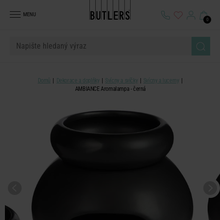
MENU
0
Domů
Dekorace a doplňky
Svícny a svíčky
Svícny a lucerny
AMBIANCE Aromalampa - černá