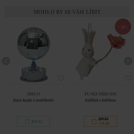
MOHLO BY SE VÁM LÍBIT
-50
%
DISCO
FUNKY FRIENDS
Disco koule s osvětlením
Králíček s květinou
229 Kč
899 Kč
115 Kč