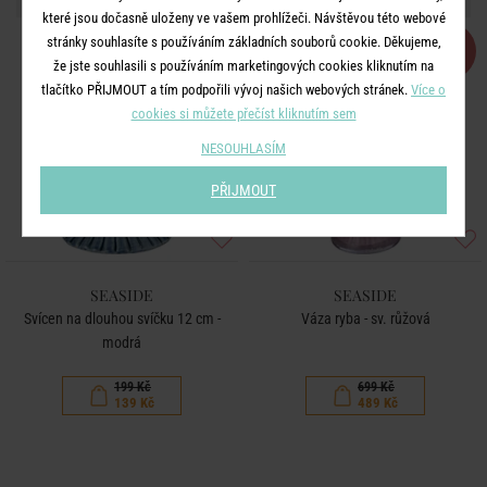
které jsou dočasně uloženy ve vašem prohlížeči. Návštěvou této webové
stránky souhlasíte s používáním základních souborů cookie. Děkujeme,
-30
-30
%
%
že jste souhlasili s používáním marketingových cookies kliknutím na
tlačítko PŘIJMOUT a tím podpořili vývoj našich webových stránek.
Více o
cookies si můžete přečíst kliknutím sem
NESOUHLASÍM
PŘIJMOUT
SEASIDE
SEASIDE
Svícen na dlouhou svíčku 12 cm -
Váza ryba - sv. růžová
modrá
199 Kč
699 Kč
139 Kč
489 Kč