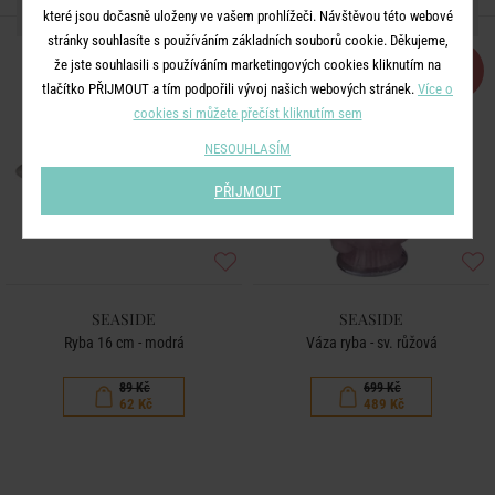
DALŠÍ PRODUKTY ZE SÉRIE
které jsou dočasně uloženy ve vašem prohlížeči. Návštěvou této webové
stránky souhlasíte s používáním základních souborů cookie. Děkujeme,
že jste souhlasili s používáním marketingových cookies kliknutím na
-30
-30
%
%
tlačítko PŘIJMOUT a tím podpořili vývoj našich webových stránek.
Více o
cookies si můžete přečíst kliknutím sem
NESOUHLASÍM
PŘIJMOUT
SEASIDE
SEASIDE
Ryba 16 cm - modrá
Váza ryba - sv. růžová
89 Kč
699 Kč
62 Kč
489 Kč