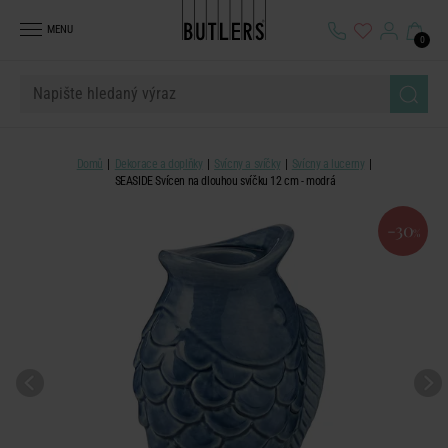
MENU
0
Domů
Dekorace a doplňky
Svícny a svíčky
Svícny a lucerny
SEASIDE Svícen na dlouhou svíčku 12 cm - modrá
-30
%