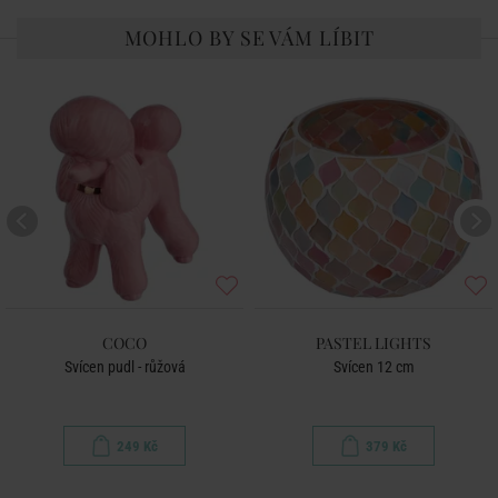
MOHLO BY SE VÁM LÍBIT
COCO
PASTEL LIGHTS
Svícen pudl - růžová
Svícen 12 cm
249 Kč
379 Kč