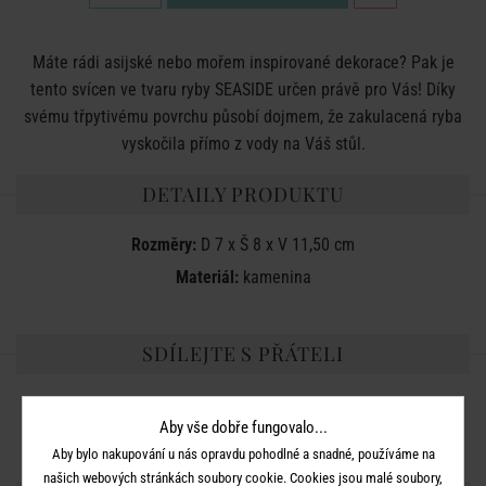
Máte rádi asijské nebo mořem inspirované dekorace? Pak je
tento svícen ve tvaru ryby SEASIDE určen právě pro Vás! Díky
svému třpytivému povrchu působí dojmem, že zakulacená ryba
vyskočila přímo z vody na Váš stůl.
DETAILY PRODUKTU
Rozměry:
D 7 x Š 8 x V 11,50 cm
Materiál:
kamenina
SDÍLEJTE S PŘÁTELI
Aby vše dobře fungovalo...
Aby bylo nakupování u nás opravdu pohodlné a snadné, používáme na
našich webových stránkách soubory cookie. Cookies jsou malé soubory,