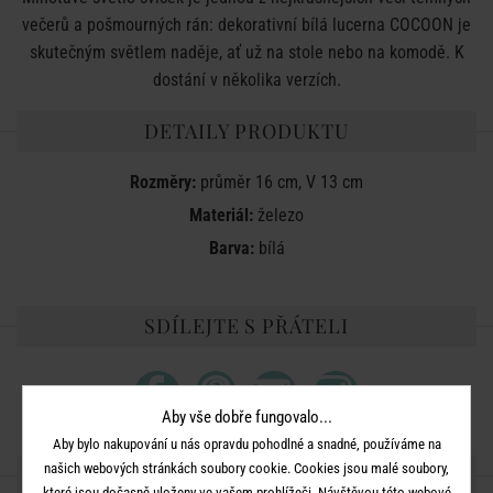
večerů a pošmourných rán: dekorativní bílá lucerna COCOON je
skutečným světlem naděje, ať už na stole nebo na komodě. K
dostání v několika verzích.
DETAILY PRODUKTU
Rozměry:
průměr 16 cm, V 13 cm
Materiál:
železo
Barva:
bílá
SDÍLEJTE S PŘÁTELI
Aby vše dobře fungovalo...
Aby bylo nakupování u nás opravdu pohodlné a snadné, používáme na
našich webových stránkách soubory cookie. Cookies jsou malé soubory,
DALŠÍ PRODUKTY ZE SÉRIE
které jsou dočasně uloženy ve vašem prohlížeči. Návštěvou této webové