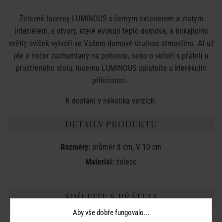
Železné lucerny LUMINOUS s černým exteriérem a zlatým
interiérem, s otvory, které evokují teplo domova, a blikajícími
světly svíček vytvoří ve Vašem domově útulnou atmosféru. Ať už
jde o večer zachumlaný na pohovce, nebo o večeři s přáteli u
prostřeného stolu, lucernu LUMINOUS uplatníte u kterékoliv
příležitosti.
K dostání v několika verzích.
DETAILY PRODUKTU
Rozměry:
průměr 8 cm, V 10 cm
Materiál:
železo
SDÍLEJTE S PŘÁTELI
Aby vše dobře fungovalo...