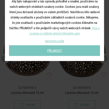
Aby bylo nakupování u nás opravdu pohodlné a snadné, používáme na
našich webových stránkách soubory cookie. Cookies jsou malé soubory,
které jsou dočasně uloženy ve vašem prohlížeči. Návštěvou této webové
stránky souhlasíte s používáním základních souborů cookie. Děkujeme,
DALŠÍ PRODUKTY ZE SÉRIE
že jste souhlasili s používáním marketingových cookies kliknutím na
tlačítko PŘIJMOUT a tím podpořili vývoj našich webových stránek.
Více o
cookies si můžete přečíst kliknutím sem
NESOUHLASÍM
PŘIJMOUT
LUMINOUS
LUMINOUS
Lucerna děrovaná 12 cm
Lucerna děrovaná 16 cm
199 Kč
279 Kč