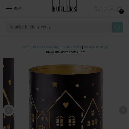
MENU
0
Domů
Dekorace a doplňky
Svícny a svíčky
Svícny a lucerny
LUMINOUS Lucerna domy 8 cm