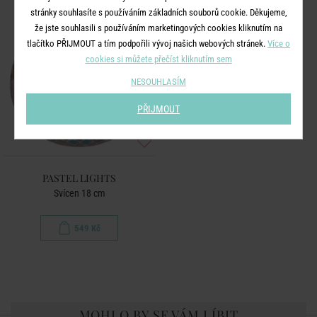
stránky souhlasíte s používáním základních souborů cookie. Děkujeme,
že jste souhlasili s používáním marketingových cookies kliknutím na
tlačítko PŘIJMOUT a tím podpořili vývoj našich webových stránek.
Více o
cookies si můžete přečíst kliknutím sem
NESOUHLASÍM
PŘIJMOUT
PASTEL LIGHTS
Svícen 18 cm
549 Kč
MOHLO BY SE VÁM LÍBIT