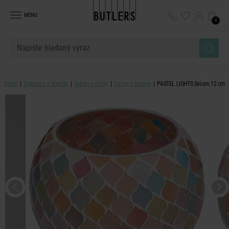
MENU
0
Domů
Dekorace a doplňky
Svícny a svíčky
Svícny a lucerny
PASTEL LIGHTS Svícen 12 cm