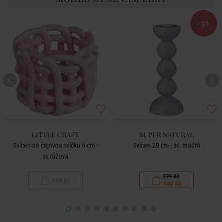
-50
%
LITTLE CRAFT
SUPER NATURAL
Svícen na čajovou svíčku 6 cm -
Svícen 20 cm - sv. modrá
sv.růžová
279 Kč
199 Kč
140 Kč