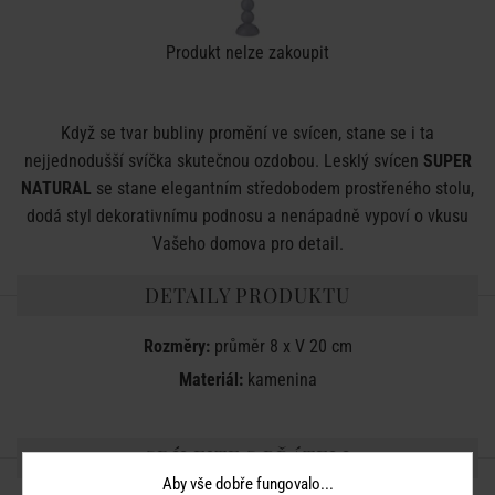
Produkt nelze zakoupit
Když se tvar bubliny promění ve svícen, stane se i ta
nejjednodušší svíčka skutečnou ozdobou. Lesklý svícen
SUPER
NATURAL
se stane elegantním středobodem prostřeného stolu,
dodá styl dekorativnímu podnosu a nenápadně vypoví o vkusu
Vašeho domova pro detail.
DETAILY PRODUKTU
Rozměry:
průměr 8 x V 20 cm
Materiál:
kamenina
SDÍLEJTE S PŘÁTELI
Aby vše dobře fungovalo...