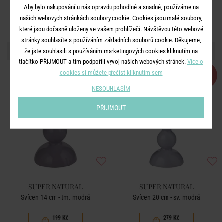
Aby bylo nakupování u nás opravdu pohodlné a snadné, používáme na
našich webových stránkách soubory cookie. Cookies jsou malé soubory,
které jsou dočasně uloženy ve vašem prohlížeči. Návštěvou této webové
stránky souhlasíte s používáním základních souborů cookie. Děkujeme,
DALŠÍ PRODUKTY ZE SÉRIE
že jste souhlasili s používáním marketingových cookies kliknutím na
tlačítko PŘIJMOUT a tím podpořili vývoj našich webových stránek.
Více o
cookies si můžete přečíst kliknutím sem
-50
-50
%
%
NESOUHLASÍM
PŘIJMOUT
SUPER NATURAL
SUPER NATURAL
Svícen 14 cm - tm. modrá
Svícen 20 cm - sv. modrá
199 Kč
279 Kč