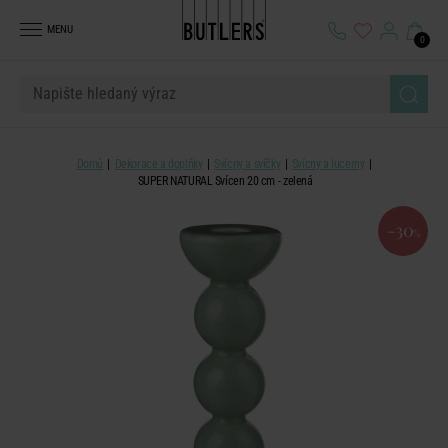
MENU
0
Domů
Dekorace a doplňky
Svícny a svíčky
Svícny a lucerny
SUPER NATURAL Svícen 20 cm - zelená
-30
%