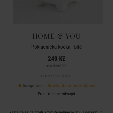
HOME & YOU
Pokladnička kočka - bílá
249 Kč
cena včetně DPH
Artiklové číslo: 99995896
Dostupnost:
centrální sklad, doprava nelze objednat
Produkt nelze zakoupit
Zastavte se na chvíli a zažijte jedinečný styl s dekorativní