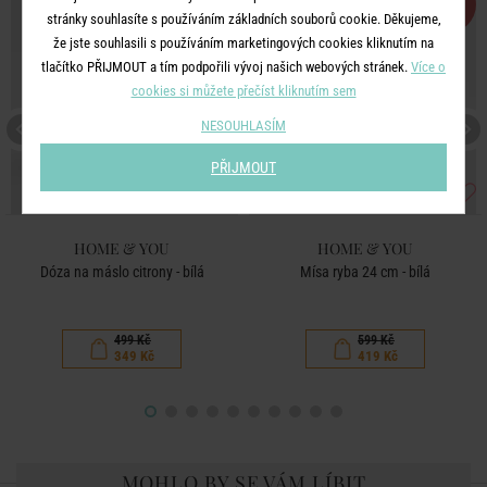
-30
-30
%
%
stránky souhlasíte s používáním základních souborů cookie. Děkujeme,
že jste souhlasili s používáním marketingových cookies kliknutím na
tlačítko PŘIJMOUT a tím podpořili vývoj našich webových stránek.
Více o
cookies si můžete přečíst kliknutím sem
NESOUHLASÍM
PŘIJMOUT
HOME & YOU
HOME & YOU
Dóza na máslo citrony - bílá
Mísa ryba 24 cm - bílá
499 Kč
599 Kč
349 Kč
419 Kč
MOHLO BY SE VÁM LÍBIT