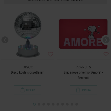
DISCO
PEANUTS
Disco koule s osvětlením
Snídaňové prkénko "Amore" -
červená
899 Kč
199 Kč