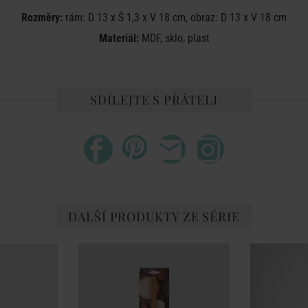
Rozměry:
rám: D
13 x Š 1,3 x V 18 cm, obraz: D 13 x V 18 cm
Materiál:
MDF, sklo, plast
SDÍLEJTE S PŘÁTELI
DALŠÍ PRODUKTY ZE SÉRIE