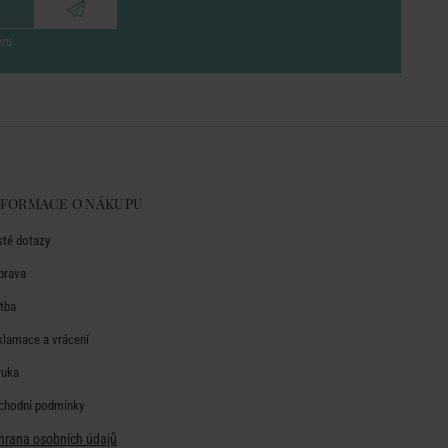
eru
NFORMACE O NÁKUPU
sté dotazy
prava
atba
klamace a vrácení
ruka
chodní podmínky
hrana osobních údajů