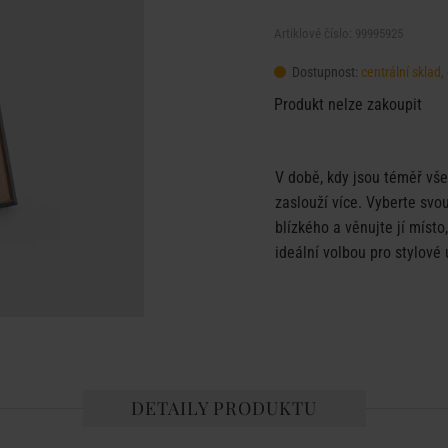
Artiklové číslo: 99995925
Dostupnost:
centrální sklad
Produkt nelze zakoupit
V době, kdy jsou téměř všec
zaslouží více. Vyberte svo
blízkého a věnujte jí míst
ideální volbou pro stylové
DETAILY PRODUKTU