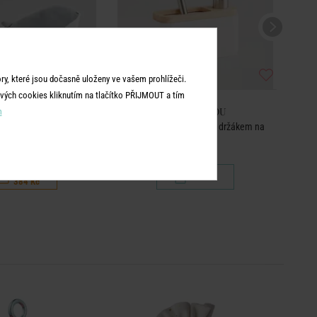
y, které jsou dočasně uloženy ve vašem prohlížeči.
vých cookies kliknutím na tlačítko PŘIJMOUT a tím
ME & YOU
HOME & YOU
m
račka plejtvák 75 cm
Dávkovač na saponát s držákem na
kartáč - bílá
549 Kč
449 Kč
384 Kč
BEST