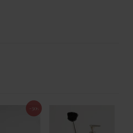
-30
%