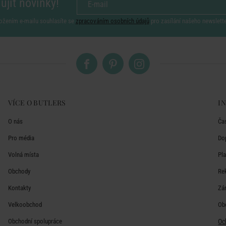
ujít novinky!
ožením e-mailu souhlasíte se
zpracováním osobních údajů
pro zasílání našeho newslett
VÍCE O BUTLERS
I
O nás
Ča
Pro média
Do
Volná místa
Pl
Obchody
Re
Kontakty
Zá
Velkoobchod
Ob
Obchodní spolupráce
Oc