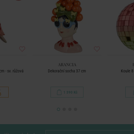
ARANCIA
m - sv. růžová
Dekorační socha 37 cm
Koule 8
č
1 390 Kč
č