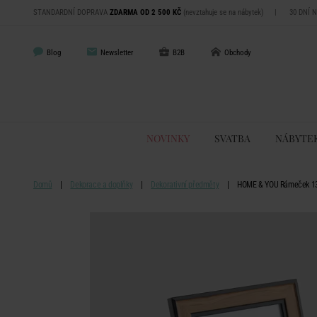
STANDARDNÍ DOPRAVA
ZDARMA OD 2 500 KČ
(nevztahuje se na nábytek)
|
30 DNÍ 
Blog
Newsletter
B2B
Obchody
NOVINKY
SVATBA
NÁBYTE
Domů
Dekorace a doplňky
Dekorativní předměty
HOME & YOU Rámeček 13