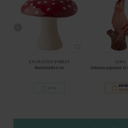
ENCHANTED FOREST
LORA
Muchomůrka 6 cm
Dekorace papoušek 32 c
699 K
59 Kč
489 K