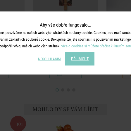
Aby vše dobře fungovalo...
né, používáme na našich webových stránkách soubory cookie. Cookies jsou malé soubor
váním základních souborů cookie. Děkujeme, že jste souhlasili s používáním marketingo
YOU
HOME & YOU
HO
podpořili vývoj našich webových stránek.
Více o cookies si můžete přečíst kliknutím se
 cm
Metlička 31 cm - šedá
Plyšová h
PŘIJMOUT
NESOUHLASÍM
179 Kč
MOHLO BY SE VÁM LÍBIT
-30
%