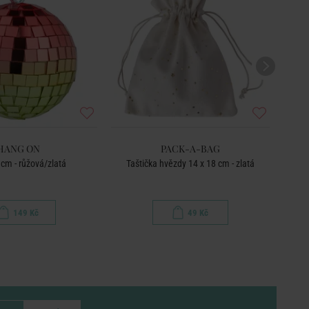
HANG ON
PACK-A-BAG
 cm - růžová/zlatá
Taštička hvězdy 14 x 18 cm - zlatá
149 Kč
49 Kč