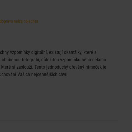
, doprava nelze objednat
hny vzpomínky digitální, existují okamžiky, které si
u oblíbenou fotografii, důležitou vzpomínku nebo někoho
o, které si zaslouží. Tento jednoduchý dřevěný rámeček je
 uchování Vašich nejcennějších chvil.