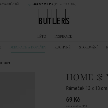
NA VRÁCENÍ ZBOŽÍ
|
+420 777 751 116
( Po-Pá: 9:00-17:00h )
LÉTO
INSPIRACE
K
DEKORACE A DOPLŇKY
KUCHYNĚ
STOLOVÁNÍ
 x 18 cm
HOME & 
Rámeček 13 x 18 cm
69 Kč
cena včetně DPH