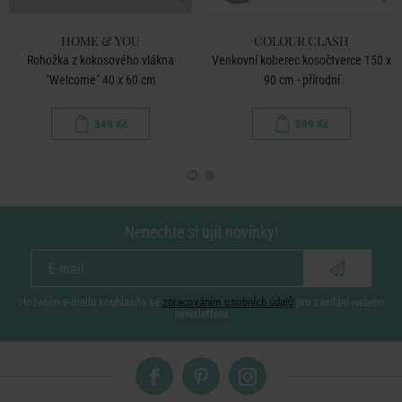
HOME & YOU
COLOUR CLASH
Rohožka z kokosového vlákna
Venkovní koberec kosočtverce 150 x
"Welcome" 40 x 60 cm
90 cm - přírodní
349 Kč
599 Kč
Nenechte si ujít novinky!
vložením e-mailu souhlasíte se
zpracováním osobních údajů
pro zasílání našeho
newsletteru