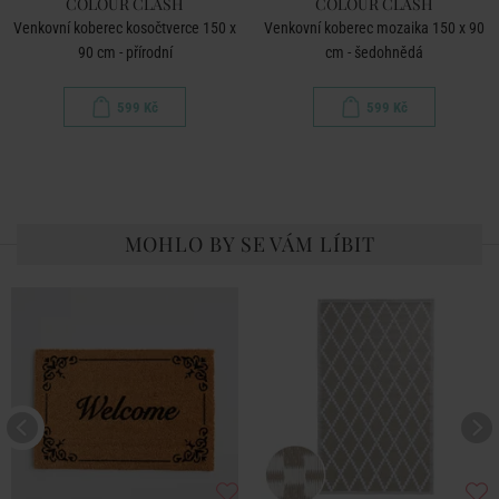
COLOUR CLASH
COLOUR CLASH
Venkovní koberec kosočtverce 150 x
Venkovní koberec mozaika 150 x 90
90 cm - přírodní
cm - šedohnědá
599 Kč
599 Kč
MOHLO BY SE VÁM LÍBIT