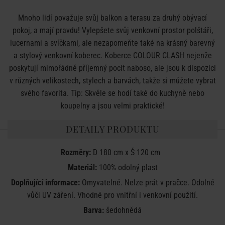
Mnoho lidí považuje svůj balkon a terasu za druhý obývací
pokoj, a mají pravdu! Vylepšete svůj venkovní prostor polštáři,
lucernami a svíčkami, ale nezapomeňte také na krásný barevný
a stylový venkovní koberec. Koberce COLOUR CLASH nejenže
poskytují mimořádně příjemný pocit naboso, ale jsou k dispozici
v různých velikostech, stylech a barvách, takže si můžete vybrat
svého favorita. Tip: Skvěle se hodí také do kuchyně nebo
koupelny a jsou velmi praktické!
DETAILY PRODUKTU
Rozměry:
D 180 cm x Š 120 cm
Materiál:
100% odolný plast
Doplňující informace:
Omyvatelné. Nelze prát v pračce. Odolné
vůči UV záření. Vhodné pro vnitřní i venkovní použití.
Barva:
šedohnědá