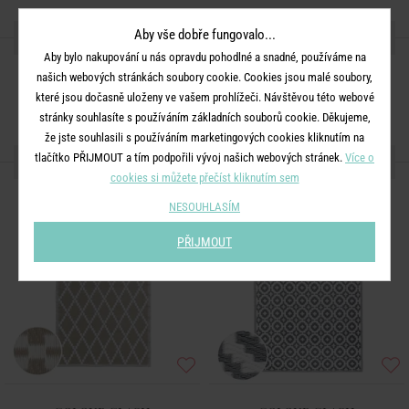
SDÍLEJTE S PŘÁTELI
Aby vše dobře fungovalo...
Aby bylo nakupování u nás opravdu pohodlné a snadné, používáme na
našich webových stránkách soubory cookie. Cookies jsou malé soubory,
které jsou dočasně uloženy ve vašem prohlížeči. Návštěvou této webové
stránky souhlasíte s používáním základních souborů cookie. Děkujeme,
že jste souhlasili s používáním marketingových cookies kliknutím na
tlačítko PŘIJMOUT a tím podpořili vývoj našich webových stránek.
DALŠÍ PRODUKTY ZE SÉRIE
Více o
cookies si můžete přečíst kliknutím sem
NESOUHLASÍM
PŘIJMOUT