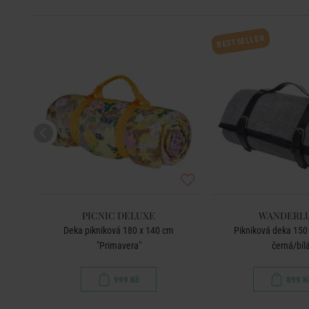
BESTSELLER
PICNIC DELUXE
WANDERL
carno"
Deka pikniková 180 x 140 cm
Pikniková deka 150 
"Primavera"
černá/bíl
999 Kč
899 K