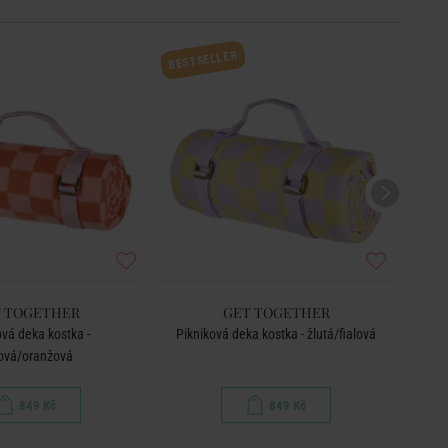
BESTSELLER
 TOGETHER
GET TOGETHER
ová deka kostka -
Pikniková deka kostka - žlutá/fialová
ová/oranžová
849 Kč
849 Kč