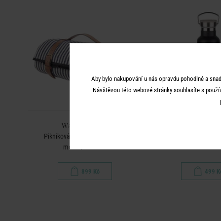
Aby bylo nakupování u nás opravdu pohodlné a snad
Návštěvou této webové stránky souhlasíte s použí
WANDERLUST
WANDERL
Pikniková deka 150 x 200 cm -
Termoska s rukojetí 6
modrá/krémová
899 Kč
499 K