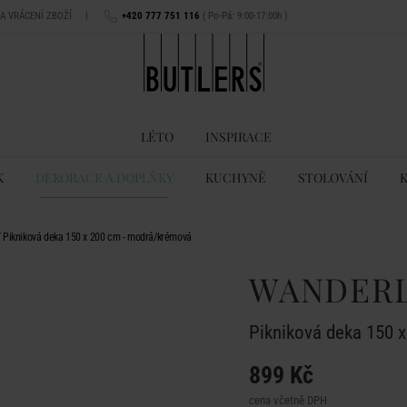
NA VRÁCENÍ ZBOŽÍ
|
+420 777 751 116
( Po-Pá: 9:00-17:00h )
LÉTO
INSPIRACE
K
DEKORACE A DOPLŇKY
KUCHYNĚ
STOLOVÁNÍ
ikniková deka 150 x 200 cm - modrá/krémová
WANDER
Pikniková deka 150 
899 Kč
cena včetně DPH