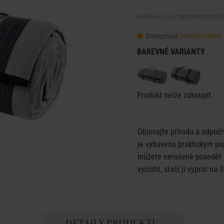
Artiklové číslo: 000000001000343
Dostupnost:
centrální sklad
BAREVNÉ VARIANTY
Produkt nelze zakoupit
Objevujte přírodu a odpočí
je vybavena praktickým po
můžete nerušeně posedět i
vyčistit, stačí ji vyprat na
DETAILY PRODUKTU