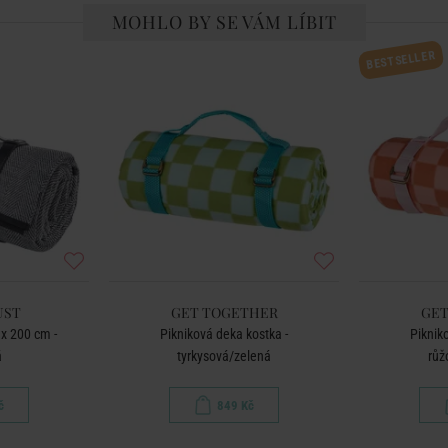
MOHLO BY SE VÁM LÍBIT
BESTSELLER
UST
GET TOGETHER
GET
x 200 cm -
Pikniková deka kostka -
Piknik
á
tyrkysová/zelená
růž
č
849 Kč