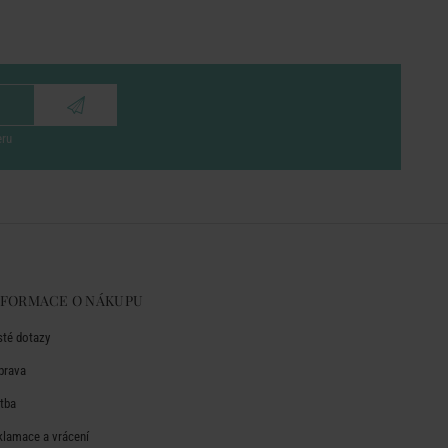
eru
NFORMACE O NÁKUPU
sté dotazy
prava
atba
klamace a vrácení