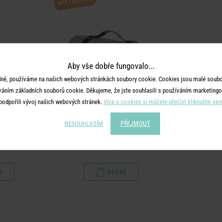
BESTSELLER
Aby vše dobře fungovalo...
né, používáme na našich webových stránkách soubory cookie. Cookies jsou malé soubor
váním základních souborů cookie. Děkujeme, že jste souhlasili s používáním marketingo
podpořili vývoj našich webových stránek.
Více o cookies si můžete přečíst kliknutím se
PŘIJMOUT
NESOUHLASÍM
UST
WANDERLUST
50 ml - černá
Pikniková deka 150 x 200 cm -
černá/bílá
č
899 Kč