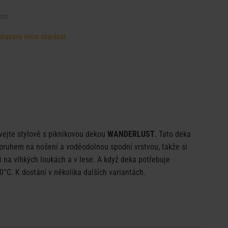
703
, doprava nelze objednat
vejte stylově s piknikovou dekou
WANDERLUST
. Tato deka
pruhem na nošení a voděodolnou spodní vrstvou, takže si
 na vlhkých loukách a v lese. A když deka potřebuje
 30°C. K dostání v několika dalších variantách.