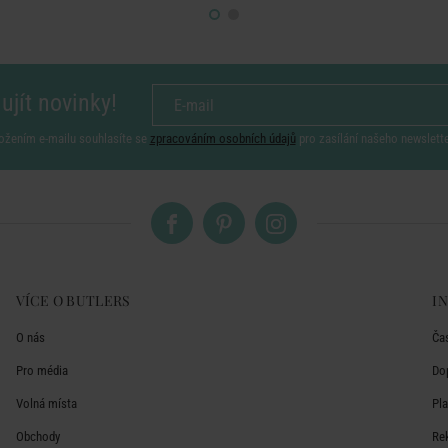
ujít novinky!
ožením e-mailu souhlasíte se
zpracováním osobních údajů
pro zasílání našeho newslett
VÍCE O BUTLERS
I
O nás
Ča
Pro média
Do
Volná místa
Pl
Obchody
Re