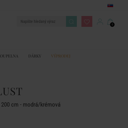
0
KOUPELNA
DÁRKY
VÝPRODEJ
LUST
x 200 cm - modrá/krémová