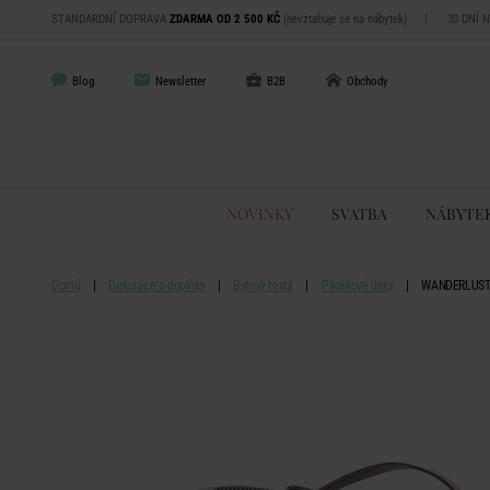
STANDARDNÍ DOPRAVA
ZDARMA OD 2 500 KČ
(nevztahuje se na nábytek)
|
30 DNÍ 
Blog
Newsletter
B2B
Obchody
NOVINKY
SVATBA
NÁBYTE
Domů
Dekorace a doplňky
Bytový textil
Piknikové deky
WANDERLUST P