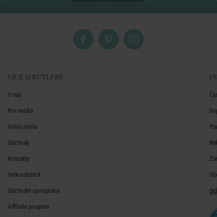
VÍCE O BUTLERS
I
O nás
Ča
Pro média
Do
Volná místa
Pl
Obchody
Re
Kontakty
Zá
Velkoobchod
Ob
Obchodní spolupráce
Oc
Affiliate program