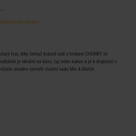
311
, doprava nelze objednat
latý tvar, díky čemuž krásně ladí s hrnkem CHUNKY ze
odšálek je ideální na kávu, čaj nebo kakao a je k dispozici v
můžete snadno vytvořit vlastní sadu Mix & Match.