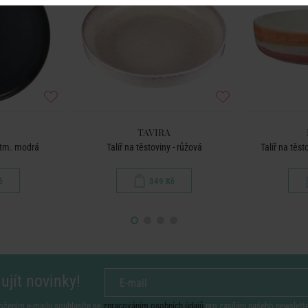
TAVIRA
- tm. modrá
Talíř na těstoviny - růžová
Talíř na těs
č
349 Kč
ujít novinky!
ožením e-mailu souhlasíte se
zpracováním osobních údajů
pro zasílání našeho newslett