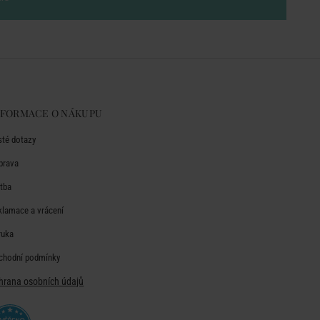
NFORMACE O NÁKUPU
sté dotazy
prava
atba
klamace a vrácení
ruka
chodní podmínky
hrana osobních údajů