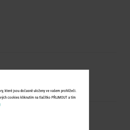
y, které jsou dočasně uloženy ve vašem prohlížeči.
vých cookies kliknutím na tlačítko PŘIJMOUT a tím
m