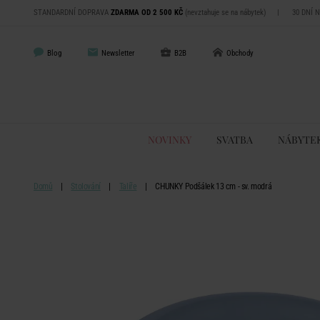
STANDARDNÍ DOPRAVA
ZDARMA OD 2 500 KČ
(nevztahuje se na nábytek)
|
30 DNÍ 
Blog
Newsletter
B2B
Obchody
NOVINKY
SVATBA
NÁBYTE
Domů
Stolování
Talíře
CHUNKY Podšálek 13 cm - sv. modrá