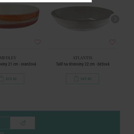
MEDLEY
ATLANTIS
toviny 21 cm - oranžová
Talíř na těstoviny 22 cm - béžová
379 Kč
349 Kč
eru