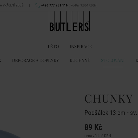
NA VRÁCENÍ ZBOŽÍ
|
+420 777 751 116
( Po-Pá: 9:00-17:00h )
LÉTO
INSPIRACE
K
DEKORACE A DOPLŇKY
KUCHYNĚ
STOLOVÁNÍ
CHUNKY
Podšálek 13 cm - sv
89 Kč
cena včetně DPH