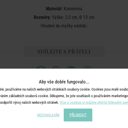
Materiál
: Kamenina
Rozměry
: Výška: 2,5 cm, Ø 13 cm
Vhodné do myčky nádobí.
SDÍLEJTE S PŘÁTELI
Aby vše dobře fungovalo...
né, používáme na našich webových stránkách soubory cookie. Cookies jsou malé soubor
váním základních souborů cookie. Děkujeme, že jste souhlasili s používáním marketingo
MOHLO BY SE VÁM LÍBIT
podpořili vývoj našich webových stránek.
Více o cookies si můžete přečíst kliknutím se
PŘIJMOUT
NESOUHLASÍM