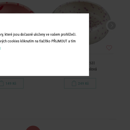
y, které jsou dočasně uloženy ve vašem prohlížeči.
vých cookies kliknutím na tlačítko PŘIJMOUT a tím
m
OGY SPLASH
BOOGY SPLASH
dip - červená/růžová
Miska 16 cm - fialová
149 Kč
249 Kč