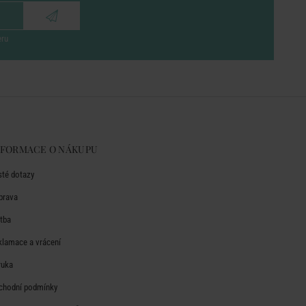
eru
NFORMACE O NÁKUPU
sté dotazy
prava
atba
klamace a vrácení
ruka
chodní podmínky