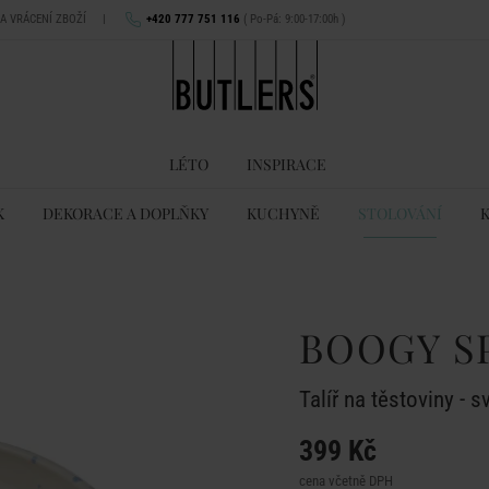
NA VRÁCENÍ ZBOŽÍ
|
+420 777 751 116
( Po-Pá: 9:00-17:00h )
LÉTO
INSPIRACE
K
DEKORACE A DOPLŇKY
KUCHYNĚ
STOLOVÁNÍ
BOOGY S
Talíř na těstoviny - 
399 Kč
cena včetně DPH