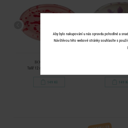
Aby bylo nakupování u nás opravdu pohodlné a snad
Návštěvou této webové stránky souhlasíte s použí
BOOGY SPLASH
BOOGY SPL
Talíř 12 cm - červená/růžová
Miska na dip - 
149 Kč
149 K