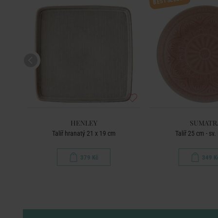
BESTSELLER
HENLEY
SUMATR
Talíř hranatý 21 x 19 cm
Talíř 25 cm - sv.
379 Kč
349 K