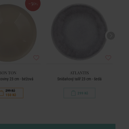
NOVÉ
-50
%
BON TON
ATLANTIS
stoviny 23 cm - béžová
Snídaňový talíř 23 cm - šedá
Talí
299 Kč
299 Kč
150 Kč