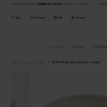
STANDARDNÍ DOPRAVA
ZDARMA OD 2 500 KČ
(nevztahuje se na nábytek)
|
30 DNÍ 
Blog
Newsletter
B2B
Obchody
NOVINKY
SVATBA
NÁBYTE
Domů
Stolování
Talíře
BOOGY SPLASH Talíř na těstoviny - sv. modrá