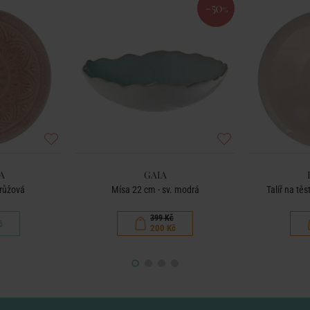
-50
%
A
GAIA
 růžová
Mísa 22 cm - sv. modrá
Talíř na tě
399 Kč
č
200 Kč