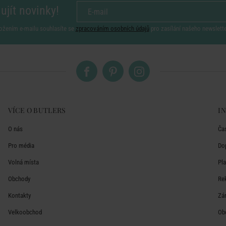
ujít novinky!
ožením e-mailu souhlasíte se
zpracováním osobních údajů
pro zasílání našeho newslett
VÍCE O BUTLERS
I
O nás
Ča
Pro média
Do
Volná místa
Pl
Obchody
Re
Kontakty
Zá
Velkoobchod
Ob