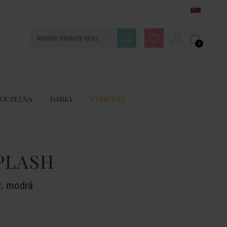
0
KOUPELNA
DÁRKY
VÝPRODEJ
PLASH
sv. modrá