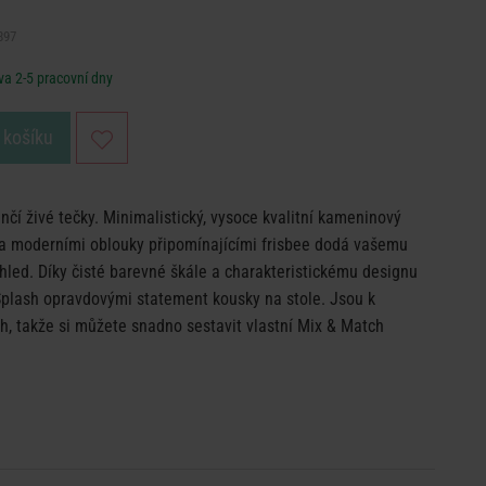
897
a 2-5 pracovní dny
 košíku
čí živé tečky. Minimalistický, vysoce kvalitní kameninový
y a moderními oblouky připomínajícími frisbee dodá vašemu
hled. Díky čisté barevné škále a charakteristickému designu
Splash opravdovými statement kousky na stole. Jsou k
ch, takže si můžete snadno sestavit vlastní Mix & Match