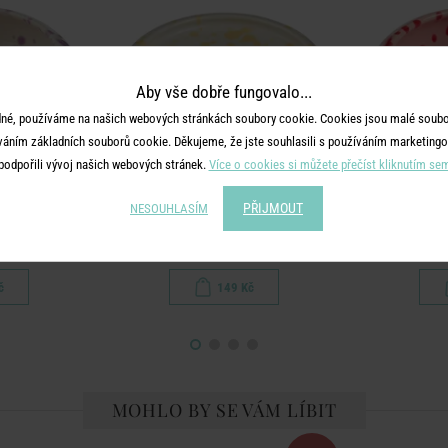
Aby vše dobře fungovalo...
né, používáme na našich webových stránkách soubory cookie. Cookies jsou malé soubor
váním základních souborů cookie. Děkujeme, že jste souhlasili s používáním marketingo
podpořili vývoj našich webových stránek.
Více o cookies si můžete přečíst kliknutím se
PŘIJMOUT
NESOUHLASÍM
ASH
BOOGY SPLASH
BO
fialová
Talíř 12 cm - žlutá
Miska na 
č
149 Kč
MOHLO BY SE VÁM LÍBIT