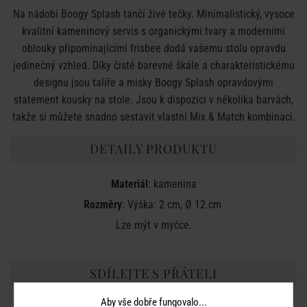
Na nádobí Boogy Splash tančí živé tečky. Minimalistický, vysoce
kvalitní kameninový servis s organickými tvary a moderními
oblouky připomínajícími frisbee dodá vašemu stolu opravdu
jedinečný vzhled. Díky čisté barevné škále a charakteristickému
designu jsou talíře a misky Boogy Splash opravdovými
statement kousky na stole. Jsou k dispozici v několika barvách,
takže si můžete snadno sestavit vlastní Mix & Match kombinaci.
DETAILY PRODUKTU
Materiál
: kamenina
Rozměry
: Výška: 2 cm, Ø 12 cm
Lze mýt v myčce.
SDÍLEJTE S PŘÁTELI
Aby vše dobře fungovalo...