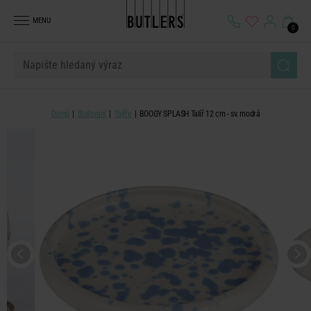
MENU
0
Domů
Stolování
Talíře
BOOGY SPLASH Talíř 12 cm - sv. modrá