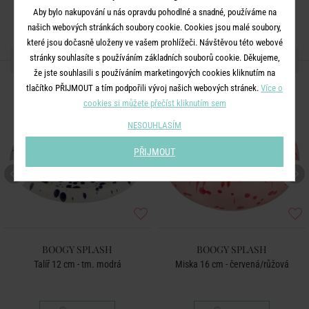
Aby bylo nakupování u nás opravdu pohodlné a snadné, používáme na
našich webových stránkách soubory cookie. Cookies jsou malé soubory,
které jsou dočasně uloženy ve vašem prohlížeči. Návštěvou této webové
DALŠÍ PRODUKTY ZE SÉRIE
stránky souhlasíte s používáním základních souborů cookie. Děkujeme,
že jste souhlasili s používáním marketingových cookies kliknutím na
tlačítko PŘIJMOUT a tím podpořili vývoj našich webových stránek.
Více o
cookies si můžete přečíst kliknutím sem
NESOUHLASÍM
PŘIJMOUT
BOOGY SPLASH
BOOGY SPLASH
Talíř 12 cm - tm. modrá
Miska 16 cm - červená/růžová