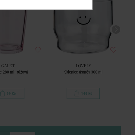
GALET
LOVELY
e 280 ml - růžová
Sklenice úsměv 300 ml
99 Kč
149 Kč