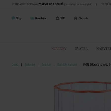
STANDARDNÍ DOPRAVA
ZDARMA OD 2 500 KČ
(nevztahuje se na nábytek)
|
30 DNÍ 
Blog
Newsletter
B2B
Obchody
NOVINKY
SVATBA
NÁBYTE
Domů
Stolování
Sklenice
Skleničky na vodu
FIORI Sklenice na vodu 3