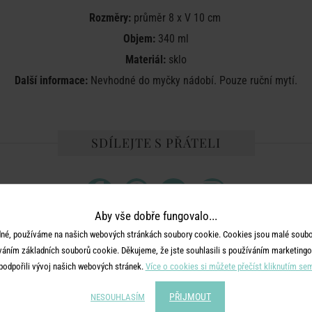
Rozměry:
průměr 8 x V 10 cm
Objem:
340 ml
Materiál:
sklo
Další informace:
Nevhodné do myčky nádobí. Pouze ruční mytí.
SDÍLEJTE S PŘÁTELI
Aby vše dobře fungovalo...
né, používáme na našich webových stránkách soubory cookie. Cookies jsou malé soubor
váním základních souborů cookie. Děkujeme, že jste souhlasili s používáním marketingo
MOHLO BY SE VÁM LÍBIT
podpořili vývoj našich webových stránek.
Více o cookies si můžete přečíst kliknutím se
PŘIJMOUT
NESOUHLASÍM