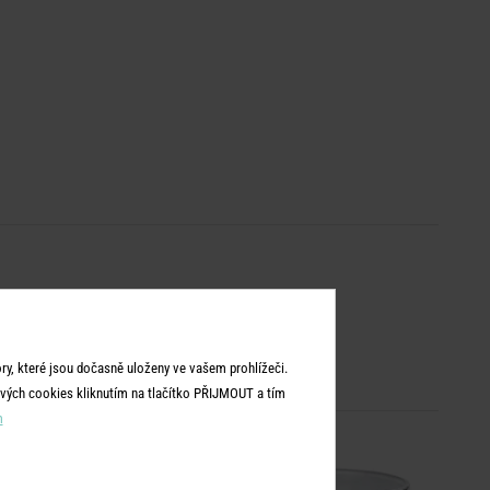
y, které jsou dočasně uloženy ve vašem prohlížeči.
vých cookies kliknutím na tlačítko PŘIJMOUT a tím
m
BEST