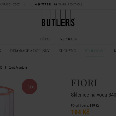
NA VRÁCENÍ ZBOŽÍ
|
+420 777 751 116
( Po-Pá: 9:00-17:00h )
LÉTO
INSPIRACE
K
DEKORACE A DOPLŇKY
KUCHYNĚ
STOLOVÁNÍ
40 ml - růžová/oranžová
FIORI
-30
%
Sklenice na vodu 340
149 Kč
Původní cena:
104 Kč