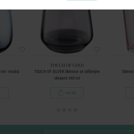
TOUCH OF GOLD
 ml - modrá
TOUCH OF SILVER Sklenice se stříbrným
Sklenic
okrajem 345 ml
149 Kč