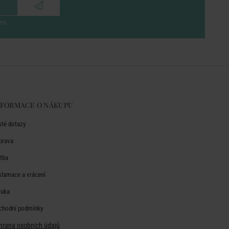
eru
NFORMACE O NÁKUPU
sté dotazy
prava
atba
klamace a vrácení
ruka
chodní podmínky
hrana osobních údajů