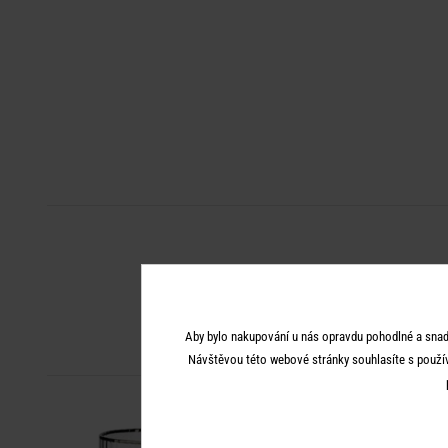
Aby bylo nakupování u nás opravdu pohodlné a snad
Návštěvou této webové stránky souhlasíte s použí
-50
-50
%
%