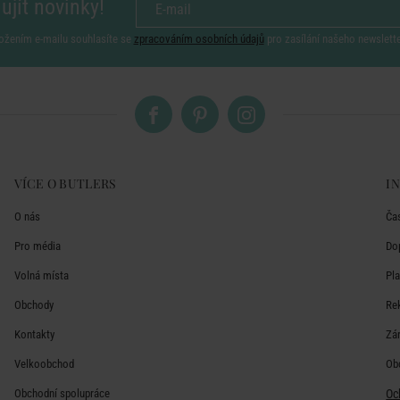
ujít novinky!
ožením e-mailu souhlasíte se
zpracováním osobních údajů
pro zasílání našeho newslett
VÍCE O BUTLERS
I
O nás
Ča
Pro média
Do
Volná místa
Pl
Obchody
Re
Kontakty
Zá
Velkoobchod
Ob
Obchodní spolupráce
Oc