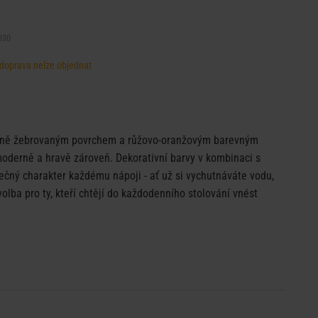
830
, doprava nelze objednat
ně žebrovaným povrchem a růžovo-oranžovým barevným
moderně a hravě zároveň. Dekorativní barvy v kombinaci s
ečný charakter každému nápoji - ať už si vychutnáváte vodu,
volba pro ty, kteří chtějí do každodenního stolování vnést