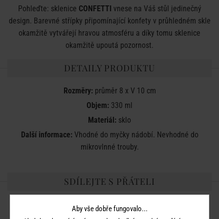
Pohleďte: sklenice
CONFETTI
vnese na Váš stůl jedinečný
design. Barevné střípky připomínající konfety v průhledném skle
okamžitě vytvářejí hravou atmosféru a díky tomu sklenice
okamžitě upoutá pozornost.
DETAILY PRODUKTU
Rozměry:
průměr 8 x V 10 cm
Objem:
330 ml
Materiál:
sklo
Další informace:
Vhodné do myčky nádobí. Nevhodné do
mikrovlnné trouby.
SDÍLEJTE S PŘÁTELI
Aby vše dobře fungovalo...