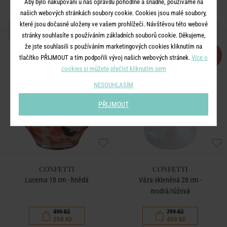
Aby bylo nakupování u nás opravdu pohodlné a snadné, používáme na
našich webových stránkách soubory cookie. Cookies jsou malé soubory,
které jsou dočasně uloženy ve vašem prohlížeči. Návštěvou této webové
DALŠÍ PRODUKTY ZE SÉRIE
stránky souhlasíte s používáním základních souborů cookie. Děkujeme,
že jste souhlasili s používáním marketingových cookies kliknutím na
-50
-50
%
%
tlačítko PŘIJMOUT a tím podpořili vývoj našich webových stránek.
Více o
cookies si můžete přečíst kliknutím sem
NESOUHLASÍM
PŘIJMOUT
CONFETTI
CONFETTI
Lucerna 18 cm - hnědá
Váza skleněná 28 cm -
modrá/růžová
499 Kč
799 Kč
250 Kč
400 Kč