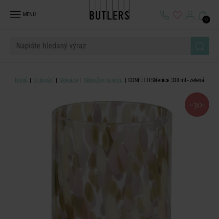
MENU
0
Domů
Stolování
Sklenice
Skleničky na vodu
CONFETTI Sklenice 330 ml - zelená
-30
%