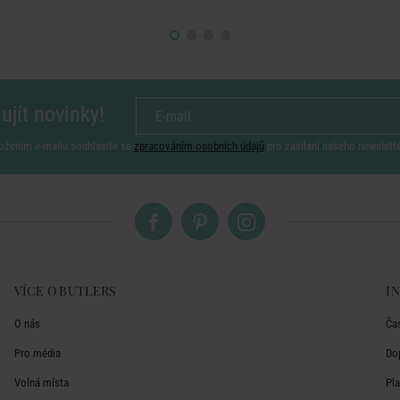
ujít novinky!
ožením e-mailu souhlasíte se
zpracováním osobních údajů
pro zasílání našeho newslett
VÍCE O BUTLERS
I
O nás
Ča
Pro média
Do
Volná místa
Pl