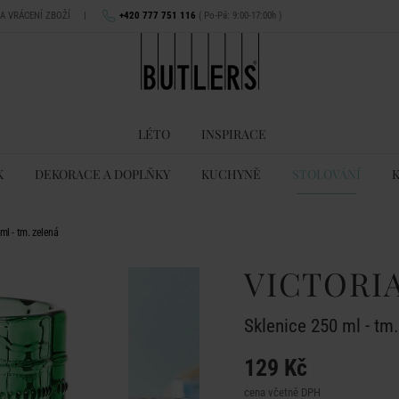
NA VRÁCENÍ ZBOŽÍ
|
+420 777 751 116
( Po-Pá: 9:00-17:00h )
LÉTO
INSPIRACE
K
DEKORACE A DOPLŇKY
KUCHYNĚ
STOLOVÁNÍ
ml - tm. zelená
VICTORI
Sklenice 250 ml - tm
129 Kč
cena včetně DPH