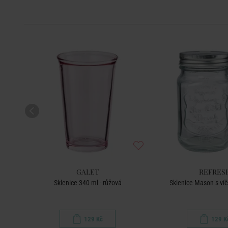
GALET
REFRES
Sklenice 340 ml - růžová
Sklenice Mason s ví
129 Kč
129 K