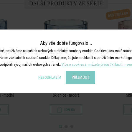
DALŠÍ PRODUKTY ZE SÉRIE
BESTSELLER
Aby vše dobře fungovalo...
né, používáme na našich webových stránkách soubory cookie. Cookies jsou malé soubor
váním základních souborů cookie. Děkujeme, že jste souhlasili s používáním marketingo
podpořili vývoj našich webových stránek.
Více o cookies si můžete přečíst kliknutím se
PŘIJMOUT
NESOUHLASÍM
AN
VICTORIAN
V
e - modrá
Sklenice - modrá
Skl
č
129 Kč