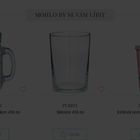
MOHLO BY SE VÁM LÍBIT
H
PURIST
čkem 450 ml
Sklenice 450 ml
Kelímek nere
č
129 Kč