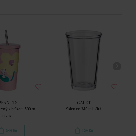
PEANUTS
GALET
zový s brčkem 500 ml -
Sklenice 340 ml - čirá
růžová
349 Kč
129 Kč