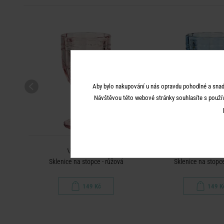
Aby bylo nakupování u nás opravdu pohodlné a snad
Návštěvou této webové stránky souhlasíte s použí
VICTORIAN
VICTORI
á
Sklenice na stopce - růžová
Sklenice na stopc
149 Kč
149 K