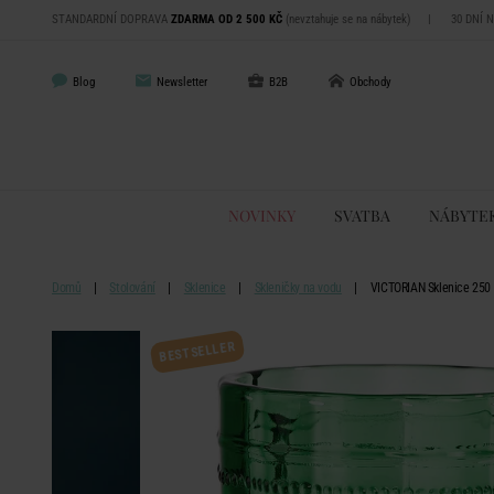
STANDARDNÍ DOPRAVA
ZDARMA OD 2 500 KČ
(nevztahuje se na nábytek)
|
30 DNÍ 
Blog
Newsletter
B2B
Obchody
NOVINKY
SVATBA
NÁBYTE
Domů
Stolování
Sklenice
Skleničky na vodu
VICTORIAN Sklenice 250 
BESTSELLER