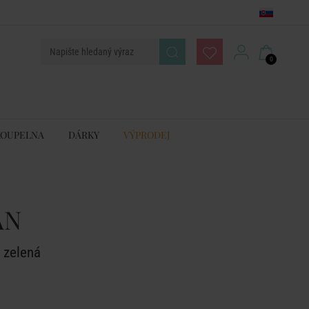
0
KOUPELNA
DÁRKY
VÝPRODEJ
AN
. zelená