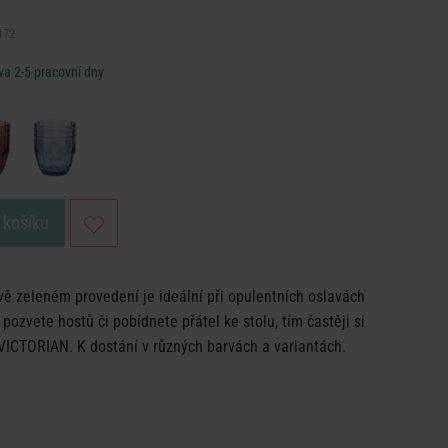
172
a 2-5 pracovní dny
 košíku
ě zeleném provedení je ideální při opulentních oslavách
ozvete hostů či pobídnete přátel ke stolu, tím častěji si
 VICTORIAN. K dostání v různých barvách a variantách.