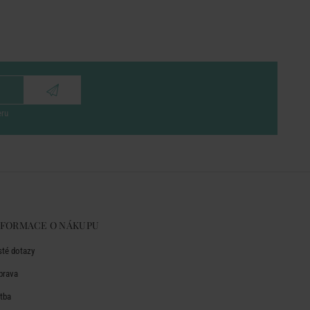
eru
NFORMACE O NÁKUPU
sté dotazy
prava
atba