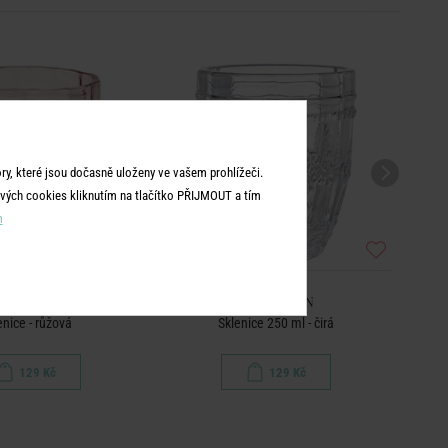
y, které jsou dočasně uloženy ve vašem prohlížeči.
vých cookies kliknutím na tlačítko PŘIJMOUT a tím
m
ICTORIAN
VICTORIAN
enice - růžová
Sklenice 250 ml - čirá
129 Kč
129 Kč