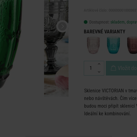
Artiklové číslo: 000000001000365
Dostupnost:
skladem, doprav
BAREVNÉ VARIANTY
Vložit do
Sklenice VICTORIAN v tmav
nebo návštěvách. Čím více p
budou moci připít sklenicí
Ideální ke kombinování.