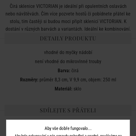
Čirá sklenice VICTORIAN je ideální při opulentních oslavách
nebo návštěvách. Čím více pozvete hostů či pobídnete přátel ke
stolu, tím častěji si budou moci připít sklenicí VICTORIAN. K
dostání v různých barvách a variantách. Ideální ke kombinování.
DETAILY PRODUKTU
vhodné do myčky nádobí
není vhodné do mikrovlnné trouby
Barva:
čirá
Rozměry:
průměr 8,3 cm, V 9,9 cm, objem: 250 ml
Materiál:
sklo
SDÍLEJTE S PŘÁTELI
Aby vše dobře fungovalo...
Aby bylo nakupování u nás opravdu pohodlné a snadné, používáme na