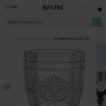
MENU
0
Domů
Vánoční stůl
Sklenice
VICTORIAN Sklenice 250 ml - čirá