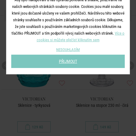
našich webových stránkách soubory cookie. Cookies jsou malé soubory,
které jsou dočasně uloženy ve vašem prohlížeči. Návštěvou této webové
DALŠÍ PRODUKTY ZE SÉRIE
stránky souhlasíte s používáním základních souborů cookie. Děkujeme,
že jste souhlasili s používáním marketingových cookies kliknutím na
tlačítko PŘIJMOUT a tím podpořili vývoj našich webových stránek.
Více o
cookies si můžete přečíst kliknutím sem
NESOUHLASÍM
PŘIJMOUT
VICTORIAN
VICTORIAN
Sklenice - tyrkysová
Sklenice na stopce 230 ml - čirá
129 Kč
149 Kč