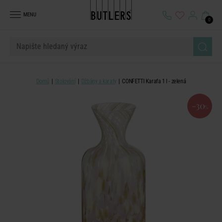
MENU
0
Domů
Stolování
Džbány a karafy
CONFETTI Karafa 1 l - zelená
-30
%