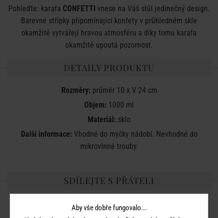
Pohleďte: karafa
CONFETTI
vnese na Váš stůl jedinečný design.
Barevné střípky připomínající konfety v průhledném skle
okamžitě vytvářejí hravou atmosféru a díky tomu karafa
okamžitě upoutá pozornost.
DETAILY PRODUKTU
Rozměry:
průměr 10 x V 24 cm
Objem:
1000 ml
Materiál:
sklo
Další informace:
Vhodné do myčky nádobí. Nevhodné do
mikrovlnné trouby.
SDÍLEJTE S PŘÁTELI
Aby vše dobře fungovalo...