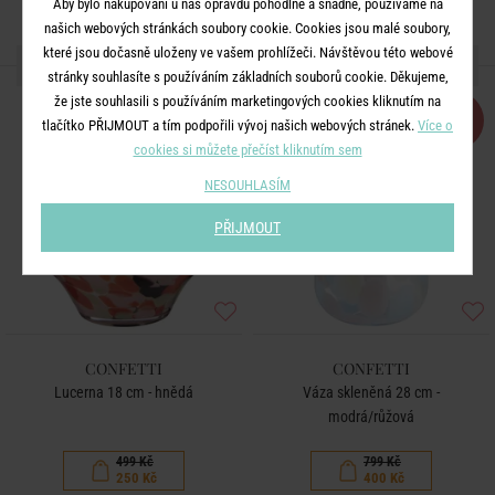
Aby bylo nakupování u nás opravdu pohodlné a snadné, používáme na
našich webových stránkách soubory cookie. Cookies jsou malé soubory,
které jsou dočasně uloženy ve vašem prohlížeči. Návštěvou této webové
DALŠÍ PRODUKTY ZE SÉRIE
stránky souhlasíte s používáním základních souborů cookie. Děkujeme,
že jste souhlasili s používáním marketingových cookies kliknutím na
-50
-50
%
%
tlačítko PŘIJMOUT a tím podpořili vývoj našich webových stránek.
Více o
cookies si můžete přečíst kliknutím sem
NESOUHLASÍM
PŘIJMOUT
CONFETTI
CONFETTI
Lucerna 18 cm - hnědá
Váza skleněná 28 cm -
modrá/růžová
499 Kč
799 Kč
250 Kč
400 Kč