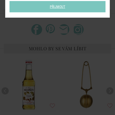
PŘIJMOUT
SDÍLEJTE S PŘÁTELI
MOHLO BY SE VÁM LÍBIT