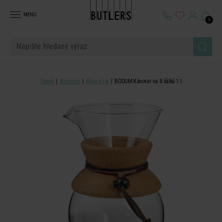
MENU
0
Domů
Stolování
Káva a čaj
BODUM Kávovar na 8 šálků 1 l