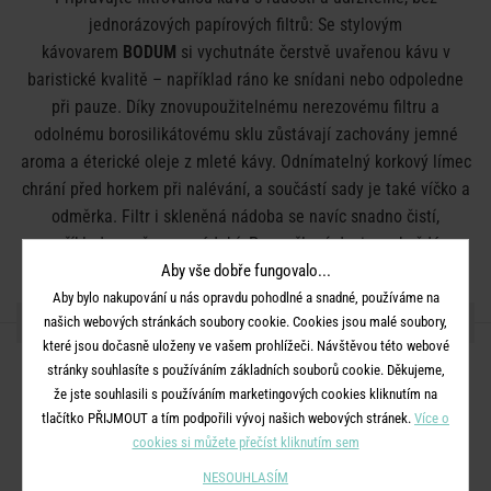
jednorázových papírových filtrů: Se stylovým
kávovarem
BODUM
si vychutnáte čerstvě uvařenou kávu v
baristické kvalitě – například ráno ke snídani nebo odpoledne
při pauze. Díky znovupoužitelnému nerezovému filtru a
odolnému borosilikátovému sklu zůstávají zachovány jemné
aroma a éterické oleje z mleté kávy. Odnímatelný korkový límec
chrání před horkem při nalévání, a součástí sady je také víčko a
odměrka. Filtr i skleněná nádoba se navíc snadno čistí,
například v myčce na nádobí. Promyšlený design v každém
detailu. K dispozici i v jiné velikosti.
Aby vše dobře fungovalo...
Aby bylo nakupování u nás opravdu pohodlné a snadné, používáme na
DETAILY PRODUKTU
našich webových stránkách soubory cookie. Cookies jsou malé soubory,
které jsou dočasně uloženy ve vašem prohlížeči. Návštěvou této webové
stránky souhlasíte s používáním základních souborů cookie. Děkujeme,
Rozměry:
průměr 17 x V 22 cm
že jste souhlasili s používáním marketingových cookies kliknutím na
Objem:
1 l
tlačítko PŘIJMOUT a tím podpořili vývoj našich webových stránek.
Více o
Materiál:
borosilikátové sklo, silikon, nerezová ocel, plast
cookies si můžete přečíst kliknutím sem
Další informace:
Vhodné do myčky nádobí.
NESOUHLASÍM