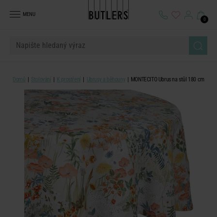
MENU
0
Domů
Stolování
K prostření
Ubrusy a běhouny
MONTECITO Ubrus na stůl 180 cm