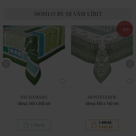
MOHLO BY SE VÁM LÍBIT
-30
%
PACHAMAMA
MONTEVERDE
Ubrus 160 x 300 cm
Ubrus 300 x 160 cm
1 490 Kč
1 590 Kč
1 043 Kč