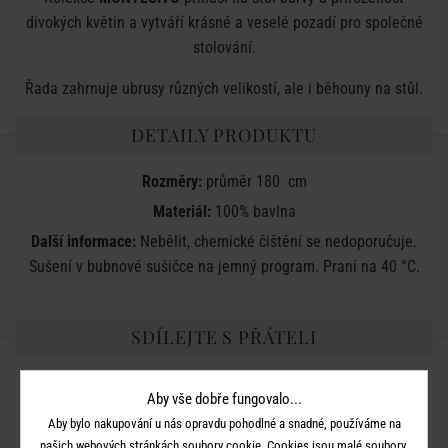
divokých květin a vytváří krásné a veselé pozadí pro společné
stolování.
Řada zahrnuje ubrusy různých velikostí, ale i běhouny na stůl.
DETAILY PRODUKTU
Rozměry:
průměr 180 cm
Materiál:
100% bavlna
Další informace:
Nebělit, chemické čištění se nedoporučuje.
Sušení v bubnové sušičce na jemný program. Praní na 40 °C.
SDÍLEJTE S PŘÁTELI
Aby vše dobře fungovalo...
Aby bylo nakupování u nás opravdu pohodlné a snadné, používáme na
našich webových stránkách soubory cookie. Cookies jsou malé soubory,