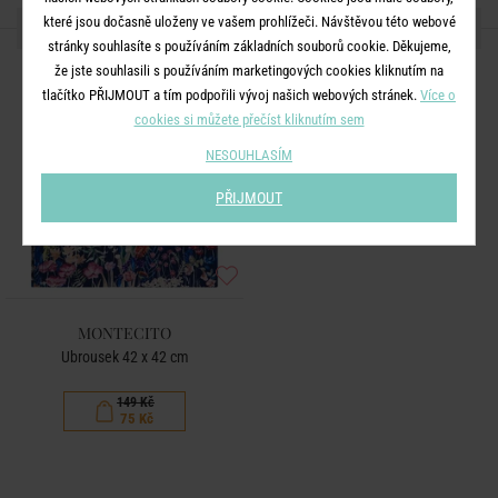
které jsou dočasně uloženy ve vašem prohlížeči. Návštěvou této webové
DALŠÍ PRODUKTY ZE SÉRIE
stránky souhlasíte s používáním základních souborů cookie. Děkujeme,
že jste souhlasili s používáním marketingových cookies kliknutím na
-50
%
tlačítko PŘIJMOUT a tím podpořili vývoj našich webových stránek.
Více o
cookies si můžete přečíst kliknutím sem
NESOUHLASÍM
PŘIJMOUT
MONTECITO
Ubrousek 42 x 42 cm
149 Kč
75 Kč