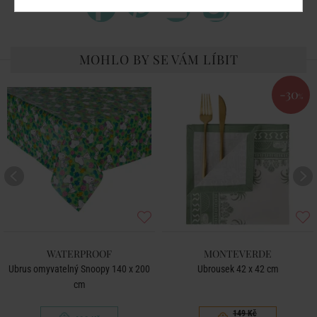
MOHLO BY SE VÁM LÍBIT
-30
%
WATERPROOF
MONTEVERDE
Ubrus omyvatelný Snoopy 140 x 200
Ubrousek 42 x 42 cm
cm
149 Kč