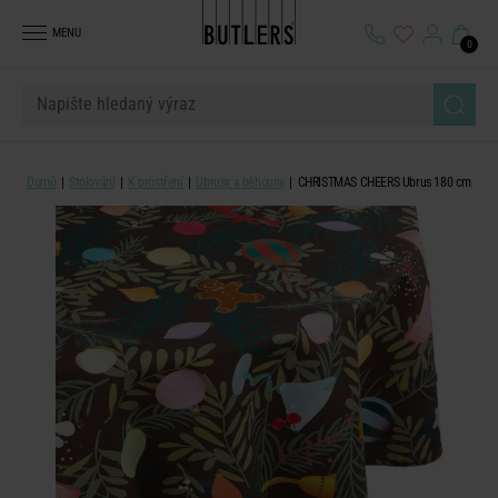
MENU
0
Domů
Stolování
K prostření
Ubrusy a běhouny
CHRISTMAS CHEERS Ubrus 180 cm