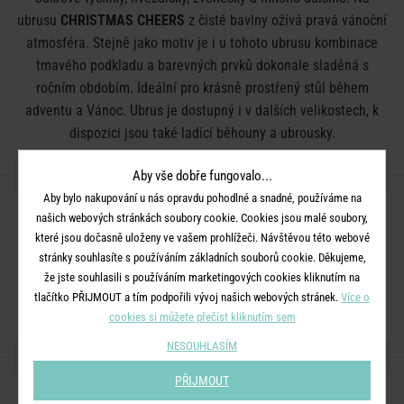
ubrusu
CHRISTMAS CHEERS
z čisté bavlny ožívá pravá vánoční
atmosféra. Stejně jako motiv je i u tohoto ubrusu kombinace
tmavého podkladu a barevných prvků dokonale sladěná s
ročním obdobím. Ideální pro krásně prostřený stůl během
adventu a Vánoc. Ubrus je dostupný i v dalších velikostech, k
dispozici jsou také ladící běhouny a ubrousky.
DETAILY PRODUKTU
Aby vše dobře fungovalo...
Aby bylo nakupování u nás opravdu pohodlné a snadné, používáme na
Rozměry:
průměr 180
našich webových stránkách soubory cookie. Cookies jsou malé soubory,
které jsou dočasně uloženy ve vašem prohlížeči. Návštěvou této webové
Materiál:
100% bavlna
stránky souhlasíte s používáním základních souborů cookie. Děkujeme,
Další informace:
Nebělit. Sušení v bubnové sušičce na šetrný
že jste souhlasili s používáním marketingových cookies kliknutím na
program. Praní na 40°C.
tlačítko PŘIJMOUT a tím podpořili vývoj našich webových stránek.
Více o
cookies si můžete přečíst kliknutím sem
NESOUHLASÍM
SDÍLEJTE S PŘÁTELI
PŘIJMOUT