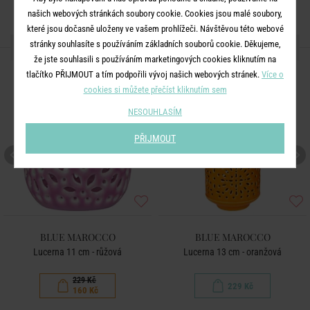
našich webových stránkách soubory cookie. Cookies jsou malé soubory,
které jsou dočasně uloženy ve vašem prohlížeči. Návštěvou této webové
stránky souhlasíte s používáním základních souborů cookie. Děkujeme,
DALŠÍ PRODUKTY ZE SÉRIE
že jste souhlasili s používáním marketingových cookies kliknutím na
tlačítko PŘIJMOUT a tím podpořili vývoj našich webových stránek.
Více o
-30
%
cookies si můžete přečíst kliknutím sem
NESOUHLASÍM
PŘIJMOUT
BLUE MAROCCO
BLUE MAROCCO
Lucerna 11 cm - růžová
Lucerna 13 cm - oranžová
229 Kč
229 Kč
160 Kč