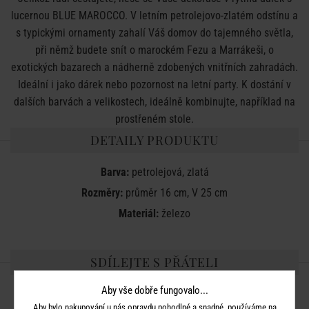
lucernou BLUE MAROCCO. V letním petrolejovo-zlatém odstínu a
s typickými ornamenty zahalí Váš domov do tajemného světla,
při němž budete snít o marockém Fezu a Marrákeši, o
exotických bazarech a nádherně zdobených vnitřních zahradách.
Ideální i jako dárek nebo pozornost na letní party. K dostání v
dalších barvách a velikostech, ideálně kombinujte, například na
prostřeném stole.
DETAILY PRODUKTU
Barva:
petrolejová, zlatá
Rozměry:
průměr 16 cm, V 25 cm
Materiál:
železo
SDÍLEJTE S PŘÁTELI
Aby vše dobře fungovalo...
Aby bylo nakupování u nás opravdu pohodlné a snadné, používáme na