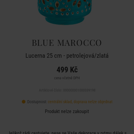
BLUE MAROCCO
Lucerna 25 cm - petrolejová/zlatá
499 Kč
cena včetně DPH
Artiklové číslo: 000000001000339198
Dostupnost:
centrální sklad, doprava nelze objednat
Produkt nelze zakoupit
Jelikož rádi cestujete, nese se Vaše dekorace v rytmu dálek s