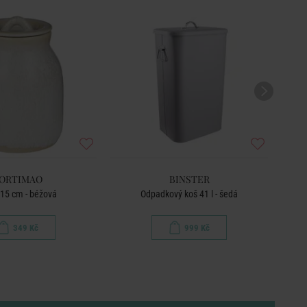
BEST
ORTIMAO
BINSTER
15 cm - béžová
Odpadkový koš 41 l - šedá
349 Kč
999 Kč