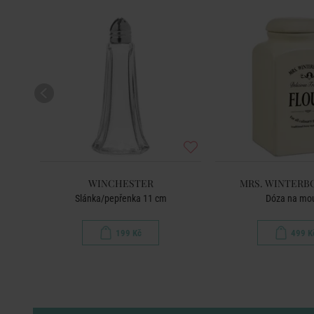
S
WINCHESTER
MRS. WINTERB
Slánka/pepřenka 11 cm
Dóza na mo
199 Kč
499 K