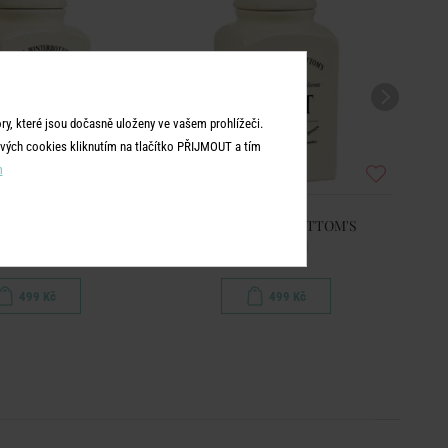
y, které jsou dočasně uloženy ve vašem prohlížeči.
vých cookies kliknutím na tlačítko PŘIJMOUT a tím
m
INTERBOTTOM'S
MRS. WINTERBOTTOM'S
óza na čaj
Dóza na sůl
499 Kč
499 Kč