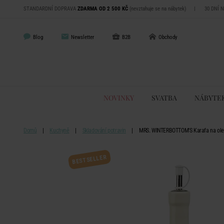
STANDARDNÍ DOPRAVA
ZDARMA OD 2 500 KČ
(nevztahuje se na nábytek)
|
30 DNÍ 
Blog
Newsletter
B2B
Obchody
NOVINKY
SVATBA
NÁBYTE
Domů
Kuchyně
Skladování potravin
MRS. WINTERBOTTOM'S Karafa na ole
BESTSELLER