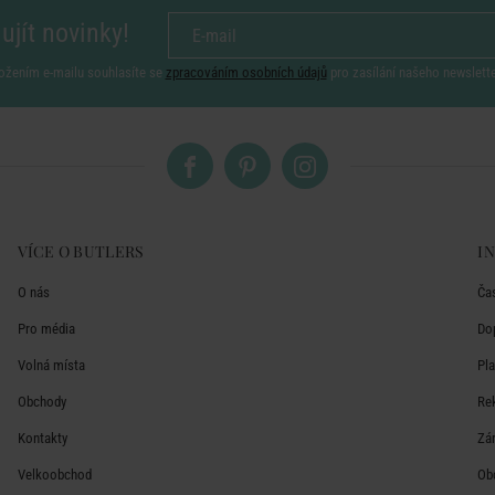
ujít novinky!
ožením e-mailu souhlasíte se
zpracováním osobních údajů
pro zasílání našeho newslett
VÍCE O BUTLERS
I
O nás
Ča
Pro média
Do
Volná místa
Pl
Obchody
Re
Kontakty
Zá
Velkoobchod
Ob