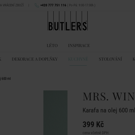
NA VRÁCENÍ ZBOŽÍ
|
+420 777 751 116
( Po-Pá: 9:00-17:00h )
LÉTO
INSPIRACE
K
DEKORACE A DOPLŇKY
KUCHYNĚ
STOLOVÁNÍ
j 600 ml
MRS. WI
Karafa na olej 600 m
399 Kč
cena včetně DPH