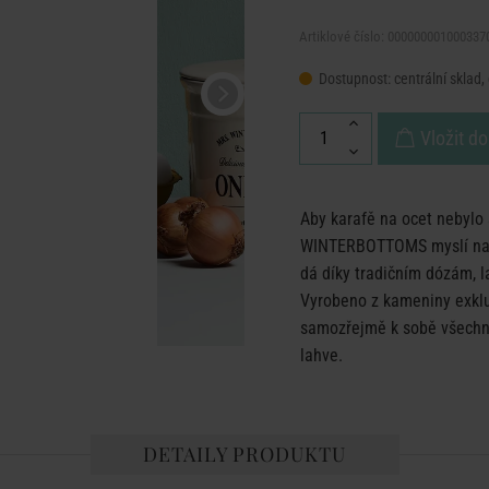
Artiklové číslo: 000000001000337
Dostupnost:
centrální sklad,
Vložit do
Aby karafě na ocet nebylo 
WINTERBOTTOMS myslí na k
dá díky tradičním dózám, l
Vyrobeno z kameniny exklu
samozřejmě k sobě všechno
lahve.
DETAILY PRODUKTU