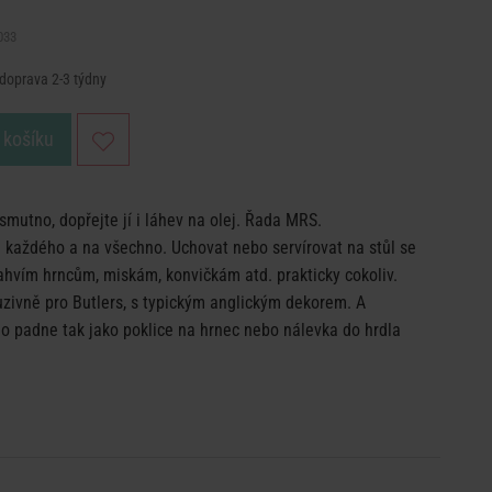
033
 doprava 2-3 týdny
 košíku
smutno, dopřejte jí i láhev na olej. Řada MRS.
aždého a na všechno. Uchovat nebo servírovat na stůl se
ahvím hrncům, miskám, konvičkám atd. prakticky cokoliv.
zivně pro Butlers, s typickým anglickým dekorem. A
 padne tak jako poklice na hrnec nebo nálevka do hrdla