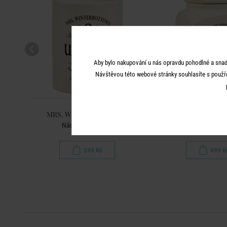
Aby bylo nakupování u nás opravdu pohodlné a snad
Návštěvou této webové stránky souhlasíte s použí
S
MRS. WINTERBOTTOM'S
MRS. WINTERB
Nádoba odkládací
Dóza na suš
249 Kč
699 K