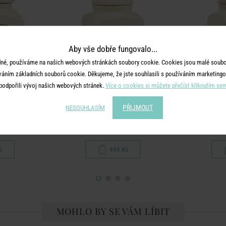
Aby vše dobře fungovalo...
né, používáme na našich webových stránkách soubory cookie. Cookies jsou malé soubor
váním základních souborů cookie. Děkujeme, že jste souhlasili s používáním marketingo
podpořili vývoj našich webových stránek.
Více o cookies si můžete přečíst kliknutím se
PŘIJMOUT
NESOUHLASÍM
OTTOM'S
MRS. WINTERBOTTOM'S
MRS. W
enky
Dóza na cukr
D
č
499 Kč
MOHLO BY SE VÁM LÍBIT