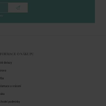
eru
NFORMACE O NÁKUPU
sté dotazy
prava
atba
klamace a vrácení
ruka
chodní podmínky