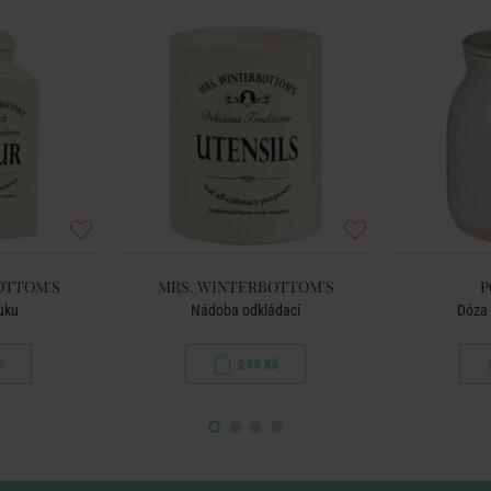
OTTOM'S
MRS. WINTERBOTTOM'S
P
uku
Nádoba odkládací
Dóza 
č
249 Kč