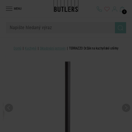
MENU
0
Domů
Kuchyně
Skladování potravin
TERRAZZO Držák na kuchyňské utěrky