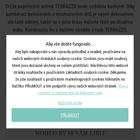
Držák papírových utěrek TERRAZZO bude ozdobou kuchyně. Díky
kombinaci betonových a mramorových dílů je nejen dekorativní,
ale také odolný, takže se z jeho krásy můžete těšit po dlouhou
dobu. Kombinujte ho s dalšími výrobky z řady TERRAZZO.
DETAILY PRODUKTU
Aby vše dobře fungovalo...
Aby bylo nakupování u nás opravdu pohodlné a snadné, používáme na
Rozměry:
V 34 cm
našich webových stránkách soubory cookie. Cookies jsou malé soubory,
které jsou dočasně uloženy ve vašem prohlížeči. Návštěvou této webové
Barva:
černá, krémová
stránky souhlasíte s používáním základních souborů cookie. Děkujeme,
že jste souhlasili s používáním marketingových cookies kliknutím na
tlačítko PŘIJMOUT a tím podpořili vývoj našich webových stránek.
Více o
SDÍLEJTE S PŘÁTELI
cookies si můžete přečíst kliknutím sem
NESOUHLASÍM
PŘIJMOUT
MOHLO BY SE VÁM LÍBIT