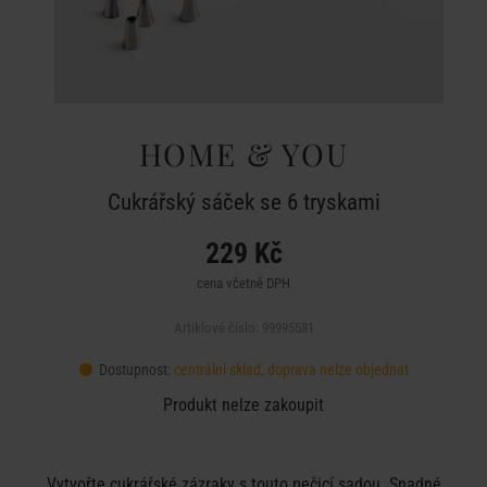
HOME & YOU
Cukrářský sáček se 6 tryskami
229 Kč
cena včetně DPH
Artiklové číslo: 99995581
Dostupnost:
centrální sklad, doprava nelze objednat
Produkt nelze zakoupit
Vytvořte cukrářské zázraky s touto pečicí sadou. Snadné