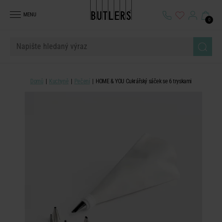
MENU
0
Domů
Kuchyně
Pečení
HOME & YOU Cukrářský sáček se 6 tryskami