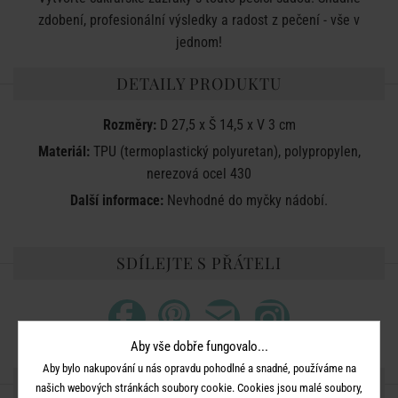
zdobení, profesionální výsledky a radost z pečení - vše v
jednom!
DETAILY PRODUKTU
Rozměry:
D 27,5 x
Š
14,5 x V 3 cm
Materiál:
TPU (termoplastický polyuretan), polypropylen,
nerezová ocel 430
Další informace:
Nevhodné do myčky nádobí.
SDÍLEJTE S PŘÁTELI
Aby vše dobře fungovalo...
Aby bylo nakupování u nás opravdu pohodlné a snadné, používáme na
DALŠÍ PRODUKTY ZE SÉRIE
našich webových stránkách soubory cookie. Cookies jsou malé soubory,