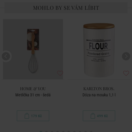
MOHLO BY SE VÁM LÍBIT
HOME & YOU
KARLTON BROS.
Metlička 31 cm - šedá
Dóza na mouku 1,1 l
179 Kč
499 Kč