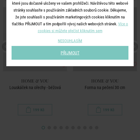
které jsou dočasně uloženy ve vašem prohlížeči. Návštěvou této webové
stránky souhlasíte s používáním základních souborů cookie. Děkujeme,
že jste souhlasili s používáním marketingových cookies kliknutím na
tlačítko PŘIJMOUT a tím podpořili vývoj našich webových stránek.
Více o
cookies si můžete přečíst kliknutím sem
NESOUHLASÍM
PŘIJMOUT
HOME & YOU
HOME & YOU
Louskáček na ořechy - béžová
Forma na pečení 30 cm
199 Kč
199 Kč