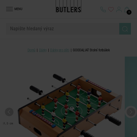
MENU
0
Domů
Dárky
Dárky pro děti
GOOOALIAT Stolní fotbálek