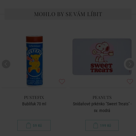
MOHLO BY SE VÁM LÍBIT
PUSTEFIX
PEANUTS
Bublifuk 70 ml
Snídaňové prkénko "Sweet Treats" -
sv. modrá
59 Kč
199 Kč