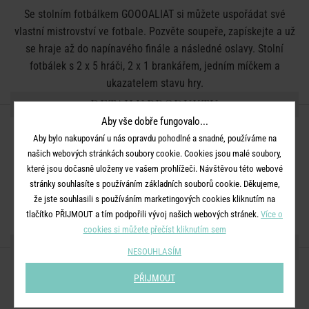
Se stolním fotbálkem GOOOALIAT si můžete uspořádat své
vlastní mistrovství ve fotbale. Pozvěte soupeře, zapískejte a už
se hraje až do napínavého finále a následné oslavy. Stolní
fotbálek s 2 x 5 hráči, 2 x 1 brankářem, jedním míčkem a
ukazatelem stavu hry.
DETAILY PRODUKTU
Aby vše dobře fungovalo...
nevhodné pro děti do 3 let
Aby bylo nakupování u nás opravdu pohodlné a snadné, používáme na
našich webových stránkách soubory cookie. Cookies jsou malé soubory,
Barva:
mix
které jsou dočasně uloženy ve vašem prohlížeči. Návštěvou této webové
Rozměry:
D 51,5 x Š 31,5 x V 10,5 cm
stránky souhlasíte s používáním základních souborů cookie. Děkujeme,
Materiál:
MDF, polypropylen
že jste souhlasili s používáním marketingových cookies kliknutím na
tlačítko PŘIJMOUT a tím podpořili vývoj našich webových stránek.
Více o
cookies si můžete přečíst kliknutím sem
SDÍLEJTE S PŘÁTELI
NESOUHLASÍM
PŘIJMOUT