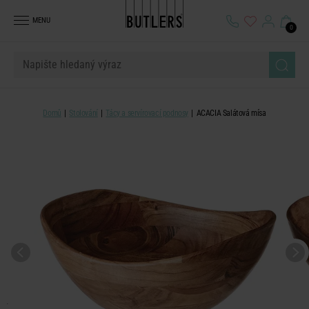
MENU
0
Domů
Stolování
Tácy a servírovací podnosy
ACACIA Salátová mísa