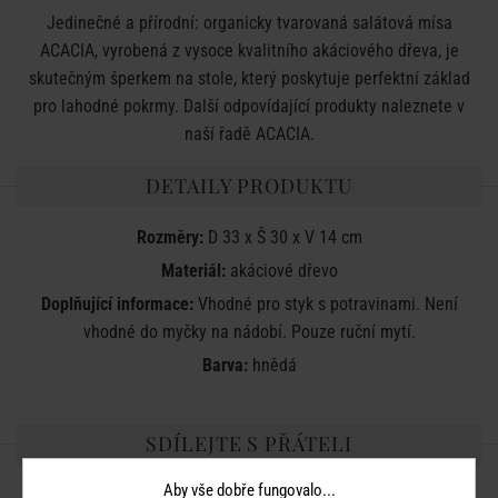
Jedinečné a přírodní: organicky tvarovaná salátová mísa
ACACIA, vyrobená z vysoce kvalitního akáciového dřeva, je
skutečným šperkem na stole, který poskytuje perfektní základ
pro lahodné pokrmy. Další odpovídající produkty naleznete v
naší řadě ACACIA.
DETAILY PRODUKTU
Rozměry:
D 33 x Š 30 x V 14 cm
Materiál:
akáciové dřevo
Doplňující informace:
Vhodné pro styk s potravinami. Není
vhodné do myčky na nádobí. Pouze ruční mytí.
Barva:
hnědá
SDÍLEJTE S PŘÁTELI
Aby vše dobře fungovalo...