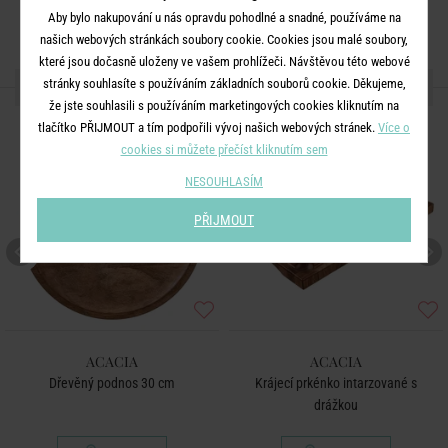
Aby bylo nakupování u nás opravdu pohodlné a snadné, používáme na
našich webových stránkách soubory cookie. Cookies jsou malé soubory,
které jsou dočasně uloženy ve vašem prohlížeči. Návštěvou této webové
DALŠÍ PRODUKTY ZE SÉRIE
stránky souhlasíte s používáním základních souborů cookie. Děkujeme,
že jste souhlasili s používáním marketingových cookies kliknutím na
tlačítko PŘIJMOUT a tím podpořili vývoj našich webových stránek.
Více o
cookies si můžete přečíst kliknutím sem
NESOUHLASÍM
PŘIJMOUT
ACACIA
ACACIA
Dřevěný podnos 30 cm
Krájecí prkénko intarzované s
drážkou