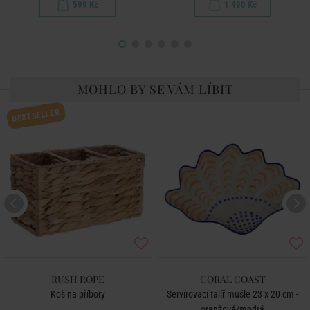
599 Kč
1 490 Kč
MOHLO BY SE VÁM LÍBIT
BESTSELLER
RUSH ROPE
CORAL COAST
Koš na příbory
Servírovací talíř mušle 23 x 20 cm -
oranžová/modrá