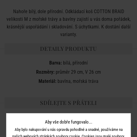
Nahoře bílý, dole přírodní. Odkládací koš COTTON BRAID
velikosti M z mořské trávy a bavlny zajistí u vás doma pořádek,
krásnější uspořádání i skladování. S úchytkami. K dostání další
varianty.
DETAILY PRODUKTU
Barva:
bílá, přírodní
Rozměry:
průměr 29 cm, V 26 cm
Materiál:
bavlna, mořská tráva
SDÍLEJTE S PŘÁTELI
Aby vše dobře fungovalo...
Aby bylo nakupování u nás opravdu pohodlné a snadné, používáme na
našich webových stránkách soubory cookie. Cookies jsou malé soubory,