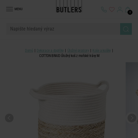
MENU
0
Domů
Dekorace a doplňky
Úložné prostory
Koše a košíky
COTTON BRAID Úložný koš z mořské trávy M