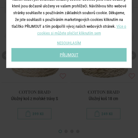
které jsou dočasně uloženy ve vašem prohlížeči. Návštěvou této webové
DALŠÍ PRODUKTY ZE SÉRIE
stránky souhlasíte s používáním základních souborů cookie. Děkujeme,
že jste souhlasili s používáním marketingových cookies kliknutím na
tlačítko PŘIJMOUT a tím podpořili vývoj našich webových stránek.
Více o
cookies si můžete přečíst kliknutím sem
NESOUHLASÍM
PŘIJMOUT
COTTON BRAID
COTTON BRAID
Úložný koš z mořské trávy S
Úložný koš 18 cm
399 Kč
249 Kč