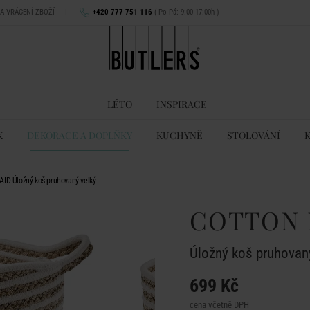
NA VRÁCENÍ ZBOŽÍ
|
+420 777 751 116
( Po-Pá: 9:00-17:00h )
LÉTO
INSPIRACE
K
DEKORACE A DOPLŇKY
KUCHYNĚ
STOLOVÁNÍ
ID Úložný koš pruhovaný velký
COTTON 
Úložný koš pruhovan
699 Kč
cena včetně DPH