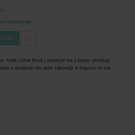
993
a 2-5 pracovní dny
 košíku
uhy - košík Cotton Braid z mořských řas a bavlny umožňuje
kládat a skladovat věci ještě zábavněji. K dispozici ve více