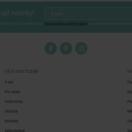
ujít novinky!
ožením e-mailu souhlasíte se
zpracováním osobních údajů
pro zasílání našeho newslett
VÍCE O BUTLERS
I
O nás
Ča
Pro média
Do
Volná místa
Pl
Obchody
Re
Kontakty
Zá
Velkoobchod
Ob