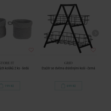
STORE IT
GRID
ch košíků 2 ks - šedá
Etažér se dvěma drátěnými koši - černá
Úl
199 Kč
699 Kč