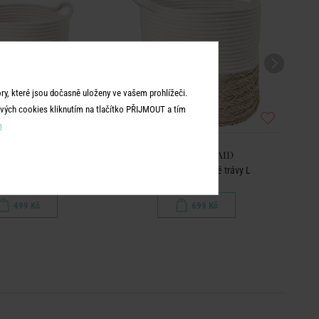
y, které jsou dočasně uloženy ve vašem prohlížeči.
vých cookies kliknutím na tlačítko PŘIJMOUT a tím
m
TTON BRAID
COTTON BRAID
š z mořské trávy M
Úložný koš z mořské trávy L
499 Kč
699 Kč