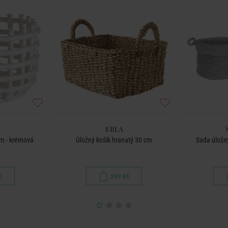
ERLA
cm - krémová
Úložný košík hranatý 30 cm
Sada úložný
č
399 Kč