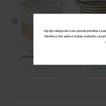
Aby bylo nakupování u nás opravdu pohodlné a snad
Návštěvou této webové stránky souhlasíte s použí
COTTON BRAID
COTTON BR
Úložný koš z mořské trávy XS
Úložný koš pruhova
349 Kč
399 K