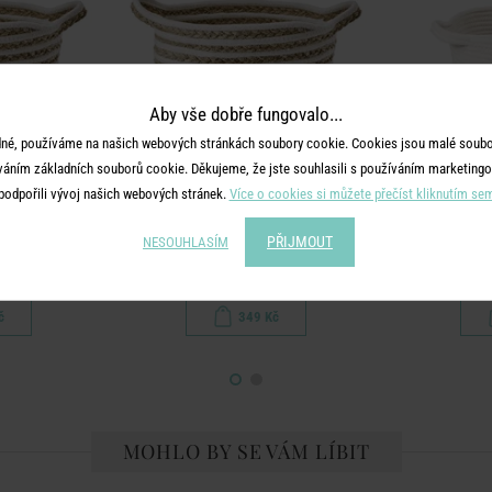
Aby vše dobře fungovalo...
né, používáme na našich webových stránkách soubory cookie. Cookies jsou malé soubor
váním základních souborů cookie. Děkujeme, že jste souhlasili s používáním marketingo
podpořili vývoj našich webových stránek.
Více o cookies si můžete přečíst kliknutím se
AID
COTTON BRAID
CO
PŘIJMOUT
NESOUHLASÍM
ný střední
Úložný koš pruhovaný malý
Úložný ko
č
349 Kč
MOHLO BY SE VÁM LÍBIT