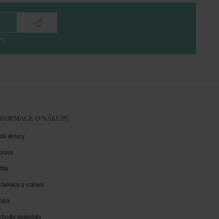
eru
NFORMACE O NÁKUPU
sté dotazy
prava
atba
klamace a vrácení
ruka
chodní podmínky