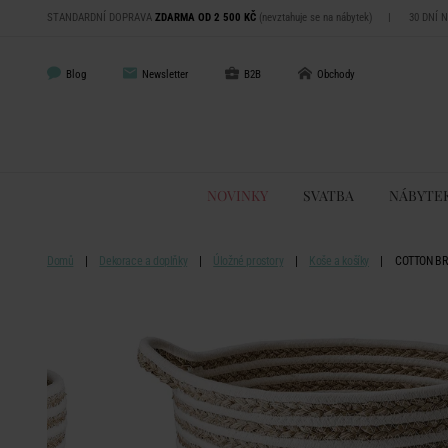
STANDARDNÍ DOPRAVA
ZDARMA OD 2 500 KČ
(nevztahuje se na nábytek)
|
30 DNÍ 
Blog
Newsletter
B2B
Obchody
NOVINKY
SVATBA
NÁBYTE
Domů
Dekorace a doplňky
Úložné prostory
Koše a košíky
COTTON BRA