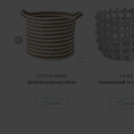
COTTON BRAID
CRAFT
Úložný koš pruhovaný střední
Keramický košík 16 
399 Kč
599 K