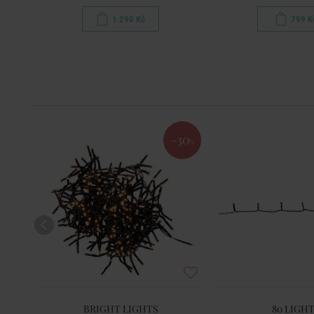
1 290 Kč
799 K
-30
%
BRIGHT LIGHTS
80 LIGH