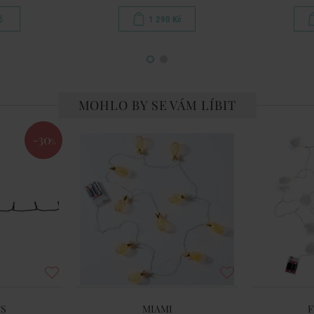
č
1 290 Kč
MOHLO BY SE VÁM LÍBIT
-30
%
TS
MIAMI
F