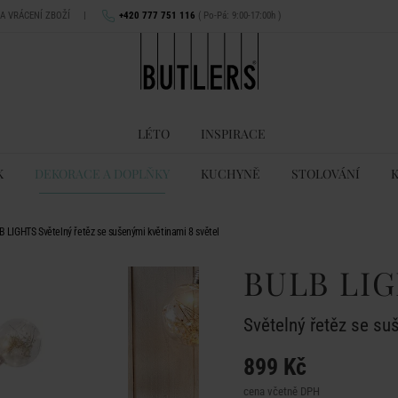
NA VRÁCENÍ ZBOŽÍ
|
+420 777 751 116
( Po-Pá: 9:00-17:00h )
LÉTO
INSPIRACE
K
DEKORACE A DOPLŇKY
KUCHYNĚ
STOLOVÁNÍ
 LIGHTS Světelný řetěz se sušenými květinami 8 světel
BULB LI
Světelný řetěz se su
899 Kč
cena včetně DPH