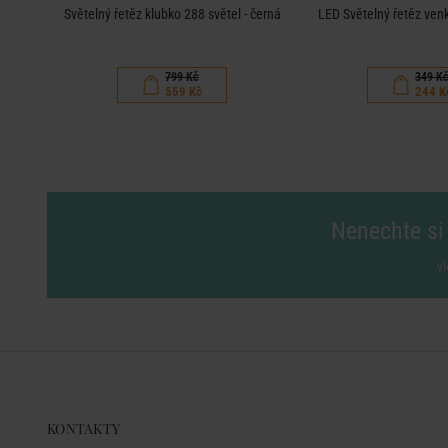
Světelný řetěz klubko 288 světel - černá
LED Světelný řetěz venk
799 Kč
349 K
559 Kč
244 K
Nenechte si 
vl
KONTAKTY