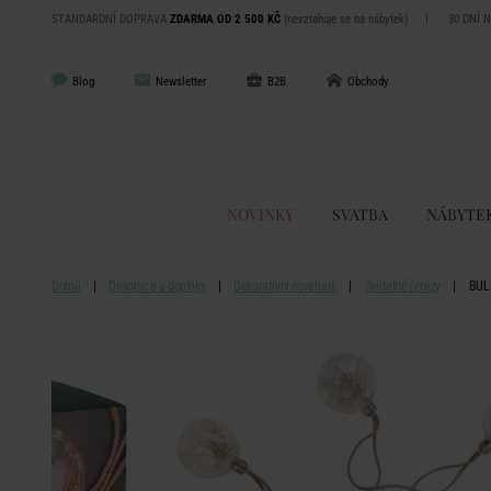
STANDARDNÍ DOPRAVA
ZDARMA OD 2 500 KČ
(nevztahuje se na nábytek)
|
30 DNÍ 
Blog
Newsletter
B2B
Obchody
NOVINKY
SVATBA
NÁBYTE
Domů
Dekorace a doplňky
Dekorativní osvětlení
Světelné řetězy
BULB