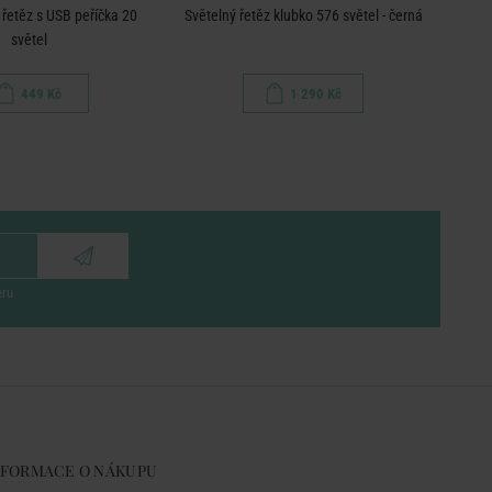
 řetěz s USB peříčka 20
Světelný řetěz klubko 576 světel - černá
Svět
světel
449 Kč
1 290 Kč
eru
NFORMACE O NÁKUPU