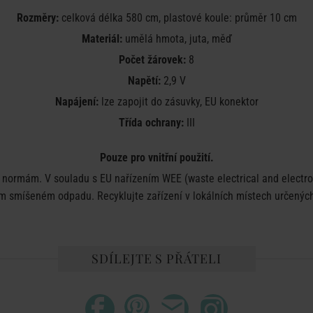
Rozměry:
celková délka 580 cm, plastové koule: průměr 10 cm
Materiál:
umělá hmota, juta, měď
Počet žárovek:
8
Napětí:
2,9 V
Napájení:
lze zapojit do zásuvky, EU konektor
Třída ochrany:
III
Pouze pro vnitřní použití.
ormám. V souladu s EU nařízením WEE (waste electrical and electron
 smíšeném odpadu. Recyklujte zařízení v lokálních místech určených 
SDÍLEJTE S PŘÁTELI