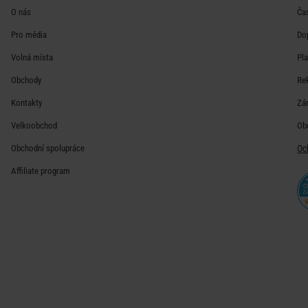
O nás
Ča
Pro média
Do
Volná místa
Pl
Obchody
Re
Kontakty
Zá
Velkoobchod
Ob
Obchodní spolupráce
Oc
Affiliate program