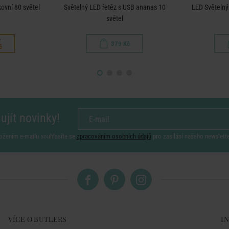
ovní 80 světel
Světelný LED řetěz s USB ananas 10
LED Světelný
světel
č
379 Kč
č
ujít novinky!
ožením e-mailu souhlasíte se
zpracováním osobních údajů
pro zasílání našeho newslett
VÍCE O BUTLERS
I