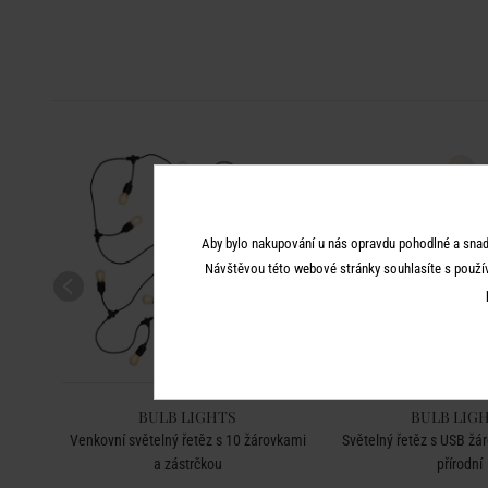
Aby bylo nakupování u nás opravdu pohodlné a snad
Návštěvou této webové stránky souhlasíte s použí
BULB LIGHTS
BULB LIG
 černá
Venkovní světelný řetěz s 10 žárovkami
Světelný řetěz s USB žár
a zástrčkou
přírodní