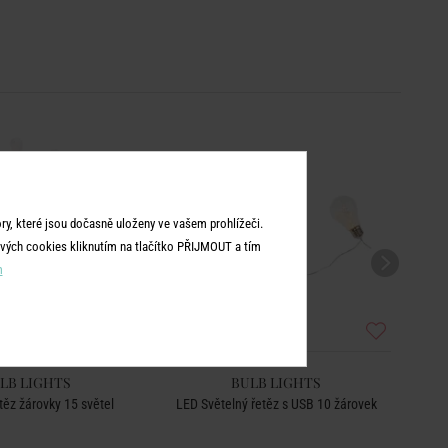
y, které jsou dočasně uloženy ve vašem prohlížeči.
vých cookies kliknutím na tlačítko PŘIJMOUT a tím
m
LB LIGHTS
BULB LIGHTS
těz žárovky 15 světel
LED Světelný řetěz s USB 10 žárovek
Světe