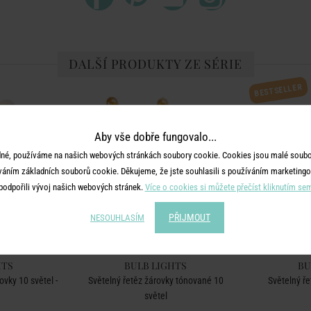
DALŠÍ PRODUKTY ZE SÉRIE
BESTSELLER
Aby vše dobře fungovalo...
né, používáme na našich webových stránkách soubory cookie. Cookies jsou malé soubor
váním základních souborů cookie. Děkujeme, že jste souhlasili s používáním marketingo
podpořili vývoj našich webových stránek.
Více o cookies si můžete přečíst kliknutím se
PŘIJMOUT
NESOUHLASÍM
HTS
BULB LIGHTS
BU
ovky 10 světel -
Světelný řetěz žárovky tónované 10
Světelný ře
světel