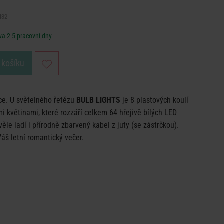
432
a 2-5 pracovní dny
 košíku
ce. U světelného řetězu
BULB LIGHTS
je 8 plastových koulí
 květinami, které rozzáří celkem 64 hřejivě bílých LED
le ladí i přírodně zbarvený kabel z juty (se zástrčkou).
Váš letní romantický večer.