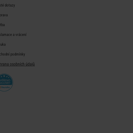
sté dotazy
prava
atba
klamace a vrácení
ruka
chodní podmínky
hrana osobních údajů