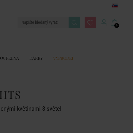
0
KOUPELNA
DÁRKY
VÝPRODEJ
GHTS
šenými květinami 8 světel