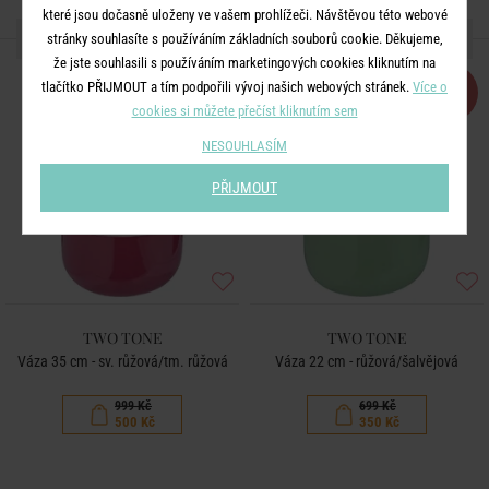
které jsou dočasně uloženy ve vašem prohlížeči. Návštěvou této webové
DALŠÍ PRODUKTY ZE SÉRIE
stránky souhlasíte s používáním základních souborů cookie. Děkujeme,
že jste souhlasili s používáním marketingových cookies kliknutím na
tlačítko PŘIJMOUT a tím podpořili vývoj našich webových stránek.
-50
Více o
-50
%
%
cookies si můžete přečíst kliknutím sem
NESOUHLASÍM
PŘIJMOUT
TWO TONE
TWO TONE
Váza 35 cm - sv. růžová/tm. růžová
Váza 22 cm - růžová/šalvějová
999 Kč
699 Kč
500 Kč
350 Kč