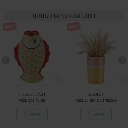
MOHLO BY SE VÁM LÍBIT
NOVÉ!
NOVÉ!
CORAL COAST
MEDLEY
Váza ryba 40 cm
Váza 20 cm - žlutá/růžová
999 Kč
699 Kč