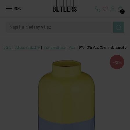
MENU
0
Domů
Dekorace a doplňky
Vázy a květináče
Vázy
TWO TONE Váza 35 cm - žlutá/modrá
-50
%