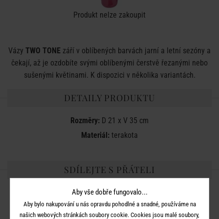
Produkt nelze zakoupit
Vázy
TWO TONE
září v oblíbených barvách jarní a letní sezóny a
čekají, až je ozdobíte svými oblíbenými čerstvě řezanými nebo
sušenými květinami. K dispozici v několika variantách.
DETAILY PRODUKTU
Rozměry:
D 21 x V 35 cm
Materiál:
terakota
SDÍLEJTE S PŘÁTELI
Aby vše dobře fungovalo...
Aby bylo nakupování u nás opravdu pohodlné a snadné, používáme na
našich webových stránkách soubory cookie. Cookies jsou malé soubory,