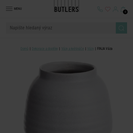
MENU
0
Domů
Dekorace a doplňky
Vázy a květináče
Vázy
FINJA Váza