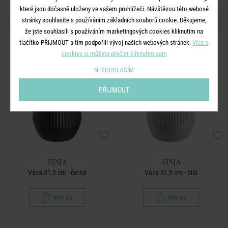
které jsou dočasně uloženy ve vašem prohlížeči. Návštěvou této webové
DALŠÍ PRODUKTY ZE SÉRIE
stránky souhlasíte s používáním základních souborů cookie. Děkujeme,
že jste souhlasili s používáním marketingových cookies kliknutím na
tlačítko PŘIJMOUT a tím podpořili vývoj našich webových stránek.
Více o
cookies si můžete přečíst kliknutím sem
NESOUHLASÍM
PŘIJMOUT
FINJA
FINJA
Váza 31,5 cm - černá
Váza 31,5 cm - bílá
999 Kč
999 Kč