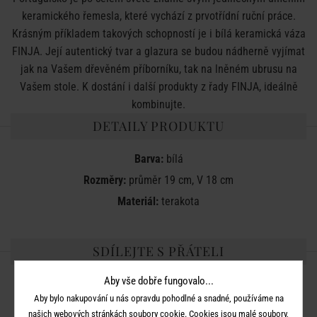
keramického řemesla, které vychází z prvotřídní ruční práce.
Krásným příkladem takových schopností je i bílá keramická váza
FINJA. Její autentický tvar a glazura se budou nádherně vyjímat
jak na Vašem dřevěném příborníku, tak na lněném ubrusu na
Vašem stole. K dostání i další produkty z řady FINJA, ideálně
kombinujte.
DETAILY PRODUKTU
Barva:
bílá
Rozměry:
průměr 19 cm, V 18 cm
Materiál:
terakota
SDÍLEJTE S PŘÁTELI
Aby vše dobře fungovalo...
Aby bylo nakupování u nás opravdu pohodlné a snadné, používáme na
našich webových stránkách soubory cookie. Cookies jsou malé soubory,