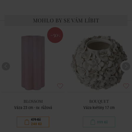
MOHLO BY SE VÁM LÍBIT
-50
%
BLOSSOM
BOUQUET
Váza 23 cm - sv. růžová
Váza květiny 17 cm
479 Kč
999 Kč
240 Kč