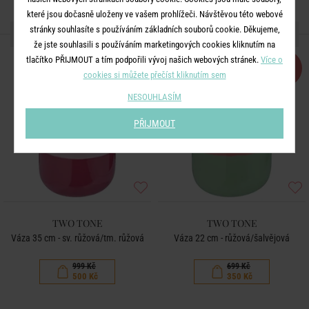
které jsou dočasně uloženy ve vašem prohlížeči. Návštěvou této webové
stránky souhlasíte s používáním základních souborů cookie. Děkujeme,
DALŠÍ PRODUKTY ZE SÉRIE
že jste souhlasili s používáním marketingových cookies kliknutím na
tlačítko PŘIJMOUT a tím podpořili vývoj našich webových stránek.
Více o
-50
-50
%
%
cookies si můžete přečíst kliknutím sem
NESOUHLASÍM
PŘIJMOUT
TWO TONE
TWO TONE
Váza 35 cm - sv. růžová/tm. růžová
Váza 22 cm - růžová/šalvějová
999 Kč
699 Kč
500 Kč
350 Kč