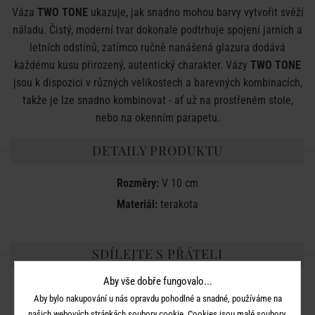
Váza
TWO TONE
ukazuje, jak snadno mohou barvy vytvořit svěží
náladu. Čistý, moderní tvar dokonale podtrhuje spojení jarních a
letních odstínů, zatímco ručně nanášená glazura dodává
každému kusu přirozený, autentický charakter. Vázy
TWO TONE
jsou k dispozici v různých velikostech a barevných kombinacích,
takže je lze snadno kombinovat - ať už na prostřeném stole,
nebo na okenním parapetu.
DETAILY PRODUKTU
Rozměry:
V 10 cm
Materiál:
terakota
SDÍLEJTE S PŘÁTELI
Aby vše dobře fungovalo...
Aby bylo nakupování u nás opravdu pohodlné a snadné, používáme na
našich webových stránkách soubory cookie. Cookies jsou malé soubory,