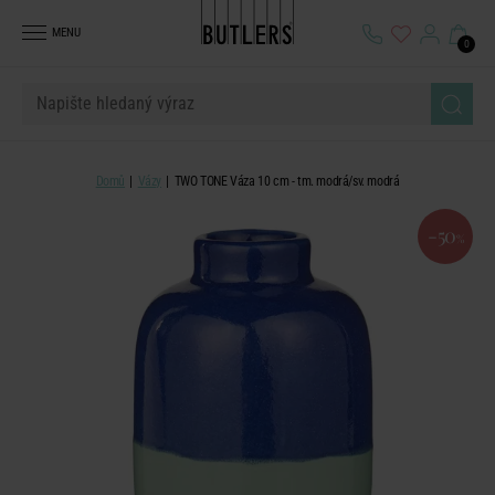
MENU
0
Domů
Vázy
TWO TONE Váza 10 cm - tm. modrá/sv. modrá
-50
%