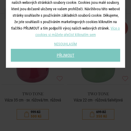
našich webových stránkách soubory cookie. Cookies jsou malé soubory,
které jsou dočasně uloženy ve vašem prohlížeči. Návštěvou této webové
DALŠÍ PRODUKTY ZE SÉRIE
stránky souhlasíte s používáním základních souborů cookie. Děkujeme,
že jste souhlasili s používáním marketingových cookies kliknutím na
-50
-50
tlačítko PŘIJMOUT a tím podpořili vývoj našich webových stránek.
Více o
%
%
cookies si můžete přečíst kliknutím sem
NESOUHLASÍM
PŘIJMOUT
TWO TONE
TWO TONE
Váza 35 cm - sv. růžová/tm. růžová
Váza 22 cm - růžová/šalvějová
999 Kč
699 Kč
500 Kč
350 Kč