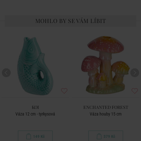
MOHLO BY SE VÁM LÍBIT
KOI
ENCHANTED FOREST
Váza 12 cm - tyrkysová
Váza houby 15 cm
149 Kč
379 Kč