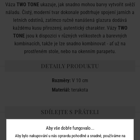
Váza
TWO TONE
ukazuje, jak snadno mohou barvy vytvořit svěží
náladu. Čistý, moderní tvar dokonale podtrhuje spojení jarních a
letních odstínů, zatímco ručně nanášená glazura dodává
každému kusu přirozený, autentický charakter. Vázy
TWO
TONE
jsou k dispozici v různých velikostech a barevných
kombinacích, takže je lze snadno kombinovat - ať už na
prostřeném stole, nebo na okenním parapetu.
DETAILY PRODUKTU
Rozměry:
V 10 cm
Materiál:
terakota
SDÍLEJTE S PŘÁTELI
Aby vše dobře fungovalo...
Aby bylo nakupování u nás opravdu pohodlné a snadné, používáme na