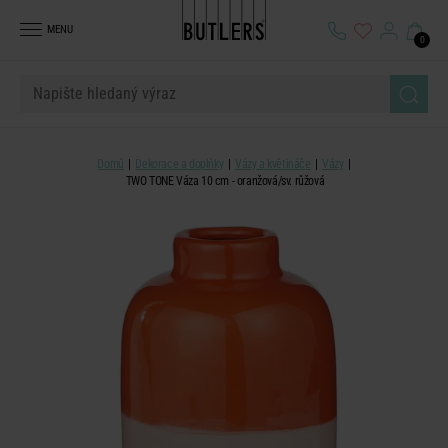
MENU
0
Domů
Dekorace a doplňky
Vázy a květináče
Vázy
TWO TONE Váza 10 cm - oranžová/sv. růžová