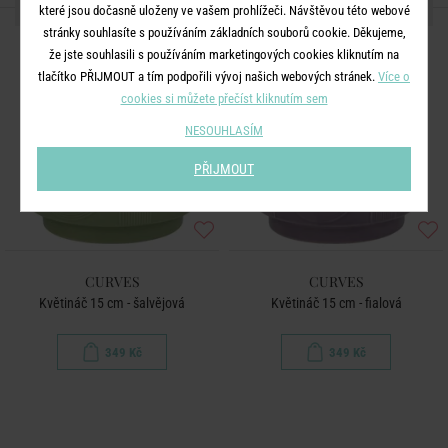
DALŠÍ PRODUKTY ZE SÉRIE
které jsou dočasně uloženy ve vašem prohlížeči. Návštěvou této webové
stránky souhlasíte s používáním základních souborů cookie. Děkujeme,
že jste souhlasili s používáním marketingových cookies kliknutím na
tlačítko PŘIJMOUT a tím podpořili vývoj našich webových stránek.
Více o
cookies si můžete přečíst kliknutím sem
NESOUHLASÍM
PŘIJMOUT
CURVES
CURVES
Květináč 15 cm - šalvějová
Květináč 15 cm - fialová
349 Kč
349 Kč