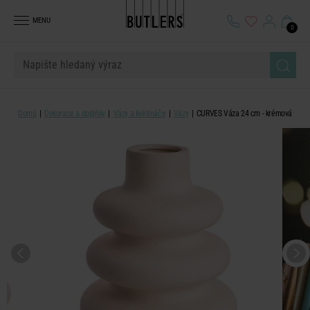
MENU
0
Domů
Dekorace a doplňky
Vázy a květináče
Vázy
CURVES Váza 24 cm - krémová