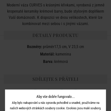
Moderní váza CURVES s krásnými křivkami, vyrobená z jemně
kropenaté keramiky krémové barvy, bude stylovým doplňkem
Vaší domácnosti. K dispozici ve dvou velikostech, které lze
kombinovat mezi sebou i s jinými vázami.
DETAILY PRODUKTU
Rozměry:
průměr17,5 cm, V 23,5 cm
Materiál:
kamenina
Barva:
krémová
SDÍLEJTE S PŘÁTELI
Aby vše dobře fungovalo...
Aby bylo nakupování u nás opravdu pohodlné a snadné, používáme na
našich webových stránkách soubory cookie. Cookies jsou malé soubory,