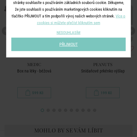
stránky souhlasíte s používáním základních souborů cookie. Děkujeme,
že jste souhlasili s používáním marketingových cookies kliknutím na
tlačítko PŘIJMOUT a tím podpořili vývoj našich webových stránek.
Více o
cookies si můžete přečíst kliknutím sem
NESOUHLASÍM
PŘIJMOUT
MEDIC
PEANUTS
Box na léky - béžová
Snídaňové prkénko výšlap
599 Kč
199 Kč
MOHLO BY SE VÁM LÍBIT