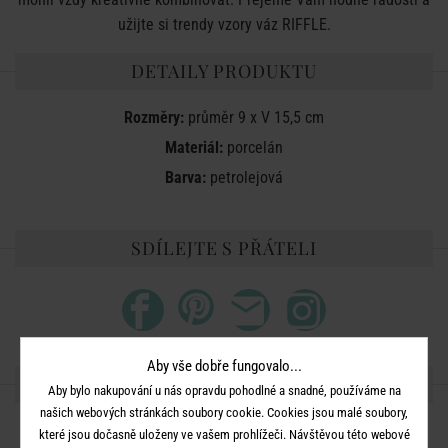
užijte si trendy vzory váz RIFFLE.
DETAILY PRODUKTU
Rozměry:
průměr 9 x V 15,5 cm
Materiál:
porcelán
Barva:
petrolejová
SDÍLEJTE S PŘÁTELI
Aby vše dobře fungovalo...
DALŠÍ PRODUKTY ZE SÉRIE
Aby bylo nakupování u nás opravdu pohodlné a snadné, používáme na
našich webových stránkách soubory cookie. Cookies jsou malé soubory,
které jsou dočasně uloženy ve vašem prohlížeči. Návštěvou této webové