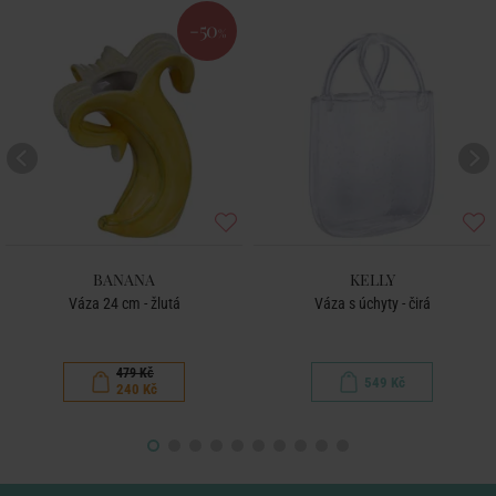
-50
%
BANANA
KELLY
Váza 24 cm - žlutá
Váza s úchyty - čirá
479 Kč
549 Kč
240 Kč