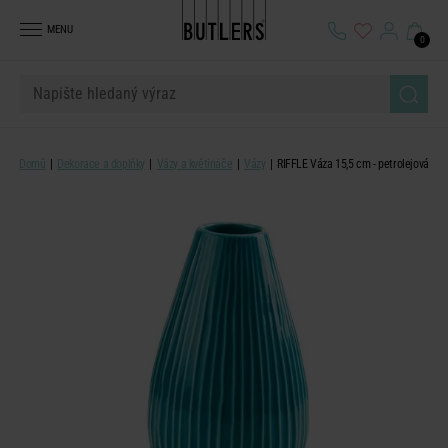
MENU
0
Domů
Dekorace a doplňky
Vázy a květináče
Vázy
RIFFLE Váza 15,5 cm - petrolejová