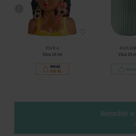
PAOLA
HANAM
Váza 26 cm
Váza 23 c
999 Kč
549 K
500 Kč
Nenechte si 
vl