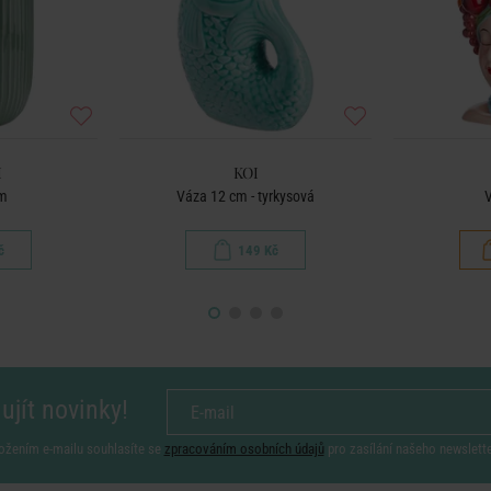
I
KOI
m
Váza 12 cm - tyrkysová
V
č
149 Kč
ujít novinky!
ožením e-mailu souhlasíte se
zpracováním osobních údajů
pro zasílání našeho newslett