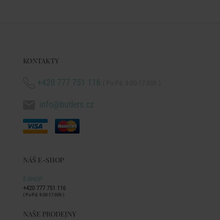
KONTAKTY
+420 777 751 116
( Po-Pá: 9:00-17:00h )
info@butlers.cz
NÁŠ E-SHOP
E-SHOP
+420 777 751 116
( Po-Pá: 9:00-17:00h )
NAŠE PRODEJNY