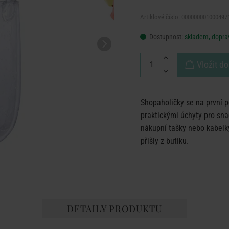
Artiklové číslo: 000000001000497
Dostupnost:
skladem, doprav
Vložit do
Shopaholičky se na první 
praktickými úchyty pro sna
nákupní tašky nebo kabelky,
přišly z butiku.
DETAILY PRODUKTU