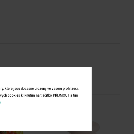
y, které jsou dočasně uloženy ve vašem prohlížeči.
vých cookies kliknutím na tlačítko PŘIJMOUT a tím
m
-30
%