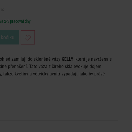
102
a 2-5 pracovní dny
 košíku
pohled zamilují do skleněné vázy
KELLY
, která je navržena s
dné přenášení. Tato váza z čirého skla evokuje dojem
 takže květiny a větvičky uvnitř vypadají, jako by právě