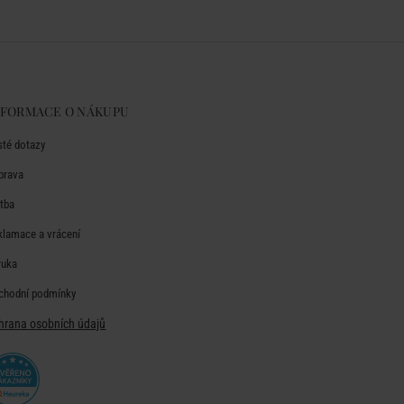
NFORMACE O NÁKUPU
sté dotazy
prava
atba
klamace a vrácení
ruka
chodní podmínky
hrana osobních údajů