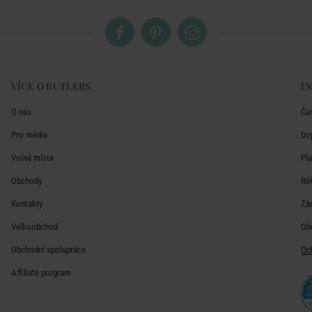
VÍCE O BUTLERS
I
O nás
Ča
Pro média
Do
Volná místa
Pl
Obchody
Re
Kontakty
Zá
Velkoobchod
Ob
Obchodní spolupráce
Oc
Affiliate program