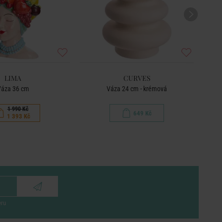
LIMA
CURVES
áza 36 cm
Váza 24 cm - krémová
1 990 Kč
649 Kč
1 393 Kč
eru