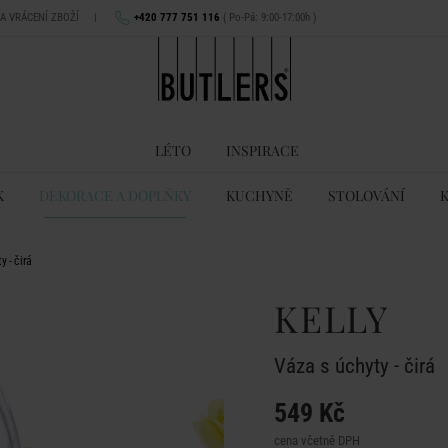
NA VRÁCENÍ ZBOŽÍ
|
+420 777 751 116
( Po-Pá: 9:00-17:00h )
LÉTO
INSPIRACE
K
DEKORACE A DOPLŇKY
KUCHYNĚ
STOLOVÁNÍ
y - čirá
KELLY
Váza s úchyty - čirá
549 Kč
cena včetně DPH