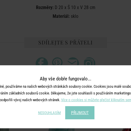
Rozměry:
D 20 x Š 10 x V 28 cm
Materiál:
sklo
SDÍLEJTE S PŘÁTELI
Aby vše dobře fungovalo...
né, používáme na našich webových stránkách soubory cookie. Cookies jsou malé soubor
MOHLO BY SE VÁM LÍBIT
váním základních souborů cookie. Děkujeme, že jste souhlasili s používáním marketingo
podpořili vývoj našich webových stránek.
Více o cookies si můžete přečíst kliknutím se
PŘIJMOUT
NESOUHLASÍM