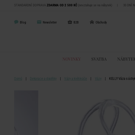
STANDARDNÍ DOPRAVA
ZDARMA OD 2 500 KČ
(nevztahuje se na nábytek)
|
30 DNÍ 
Blog
Newsletter
B2B
Obchody
NOVINKY
SVATBA
NÁBYTE
Domů
Dekorace a doplňky
Vázy a květináče
Vázy
KELLY Váza s úchyt