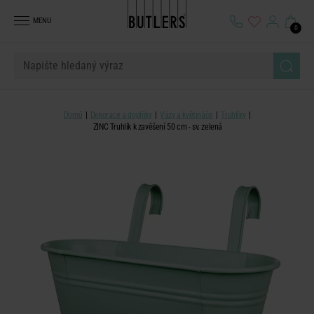
MENU
0
Domů
Dekorace a doplňky
Vázy a květináče
Truhlíky
ZINC Truhlík k zavěšení 50 cm - sv. zelená