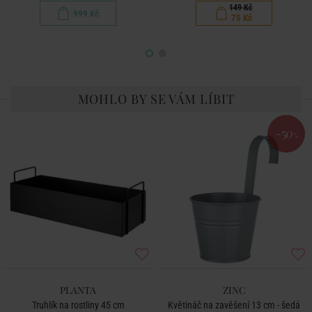
149 Kč
999 Kč
75 Kč
MOHLO BY SE VÁM LÍBIT
-50
%
PLANTA
ZINC
Truhlík na rostliny 45 cm
Květináč na zavěšení 13 cm - šedá