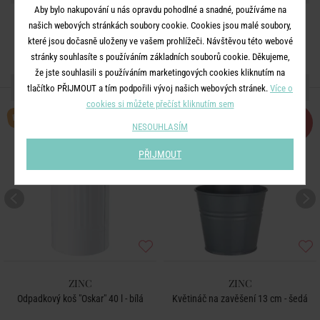
Aby bylo nakupování u nás opravdu pohodlné a snadné, používáme na
našich webových stránkách soubory cookie. Cookies jsou malé soubory,
které jsou dočasně uloženy ve vašem prohlížeči. Návštěvou této webové
stránky souhlasíte s používáním základních souborů cookie. Děkujeme,
že jste souhlasili s používáním marketingových cookies kliknutím na
DALŠÍ PRODUKTY ZE SÉRIE
tlačítko PŘIJMOUT a tím podpořili vývoj našich webových stránek.
Více o
cookies si můžete přečíst kliknutím sem
BESTSELLER
-50
%
NESOUHLASÍM
PŘIJMOUT
ZINC
ZINC
Odpadkový koš "Oskar" 40 l - bílá
Květináč na zavěšení 13 cm - šedá