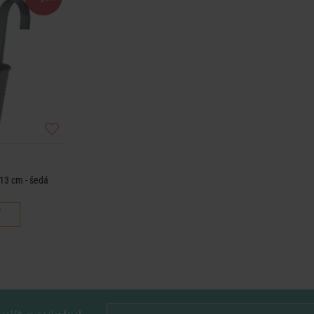
13 cm - šedá
č