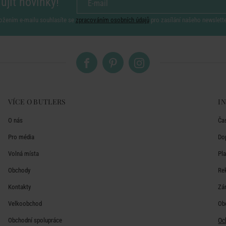
ujít novinky!
ožením e-mailu souhlasíte se
zpracováním osobních údajů
pro zasílání našeho newslett
VÍCE O BUTLERS
I
O nás
Ča
Pro média
Do
Volná místa
Pl
Obchody
Re
Kontakty
Zá
Velkoobchod
Ob
Obchodní spolupráce
Oc