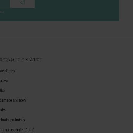
eru
NFORMACE O NÁKUPU
sté dotazy
prava
atba
klamace a vrácení
ruka
chodní podmínky
hrana osobních údajů