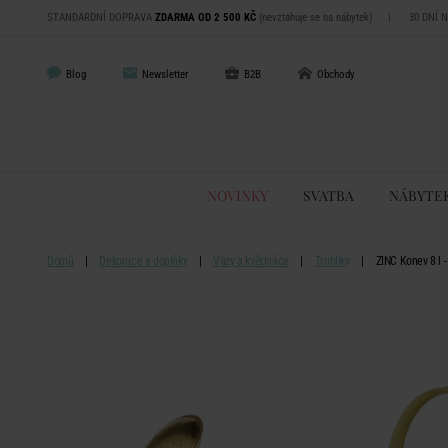
STANDARDNÍ DOPRAVA
ZDARMA OD 2 500 KČ
(nevztahuje se na nábytek)
|
30 DNÍ 
Blog
Newsletter
B2B
Obchody
NOVINKY
SVATBA
NÁBYTE
Domů
Dekorace a doplňky
Vázy a květináče
Truhlíky
ZINC Konev 8 l -