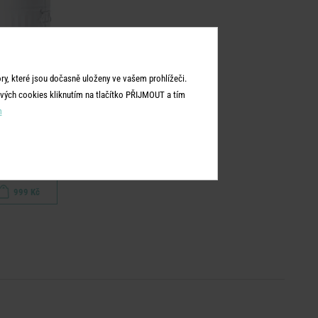
y, které jsou dočasně uloženy ve vašem prohlížeči.
vých cookies kliknutím na tlačítko PŘIJMOUT a tím
m
ZINC
oš "Oskar" 40 l - bílá
999 Kč