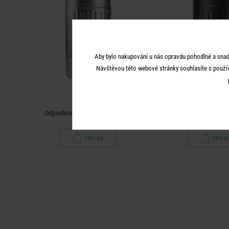
Aby bylo nakupování u nás opravdu pohodlné a snad
Návštěvou této webové stránky souhlasíte s použí
ZINC
ZINC
Odpadkový koš "popelnice" 40 l
Odpadkový koš "Oskar"
999 Kč
999 K