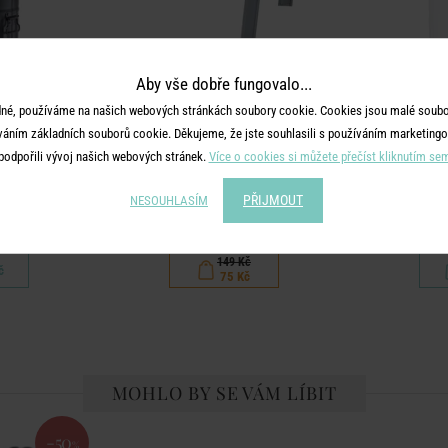
Aby vše dobře fungovalo...
né, používáme na našich webových stránkách soubory cookie. Cookies jsou malé soubor
váním základních souborů cookie. Děkujeme, že jste souhlasili s používáním marketingo
podpořili vývoj našich webových stránek.
Více o cookies si můžete přečíst kliknutím se
ZINC
PŘIJMOUT
NESOUHLASÍM
 40 l - černá
Květináč na zavěšení 13 cm - šedá
Odpadkový k
149 Kč
č
75 Kč
MOHLO BY SE VÁM LÍBIT
-50
%