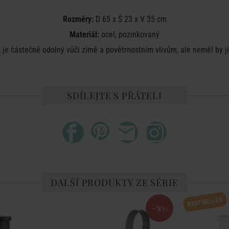
Rozměry:
D 65 x Š 23 x V 35 cm
Materiál:
ocel, pozinkovaný
 je částečně odolný vůči zimě a povětrnostním vlivům, ale neměl by j
SDÍLEJTE S PŘÁTELI
DALŠÍ PRODUKTY ZE SÉRIE
BESTSELLER
-50
%