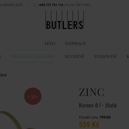
NA VRÁCENÍ ZBOŽÍ
|
+420 777 751 116
( Po-Pá: 9:00-17:00h )
LÉTO
INSPIRACE
K
DEKORACE A DOPLŇKY
KUCHYNĚ
STOLOVÁNÍ
 žlutá
ZINC
-30
%
Konev 8 l - žlutá
799 Kč
Původní cena:
559 Kč