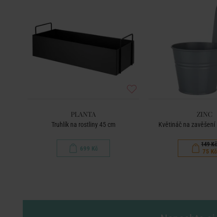
PLANTA
ZINC
Truhlík na rostliny 45 cm
Květináč na zavěšení 
149 K
699 Kč
75 Kč