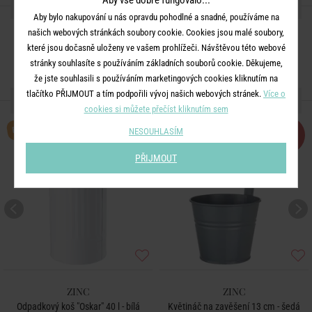
SDÍLEJTE S PŘÁTELI
Aby bylo nakupování u nás opravdu pohodlné a snadné, používáme na
našich webových stránkách soubory cookie. Cookies jsou malé soubory,
které jsou dočasně uloženy ve vašem prohlížeči. Návštěvou této webové
stránky souhlasíte s používáním základních souborů cookie. Děkujeme,
že jste souhlasili s používáním marketingových cookies kliknutím na
tlačítko PŘIJMOUT a tím podpořili vývoj našich webových stránek.
Více o
DALŠÍ PRODUKTY ZE SÉRIE
cookies si můžete přečíst kliknutím sem
BESTSELLER
NESOUHLASÍM
-50
%
PŘIJMOUT
ZINC
ZINC
Odpadkový koš "Oskar" 40 l - bílá
Květináč na zavěšení 13 cm - šedá