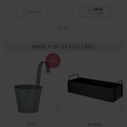
149 Kč
999 Kč
75 Kč
MOHLO BY SE VÁM LÍBIT
-50
%
ZINC
PLANTA