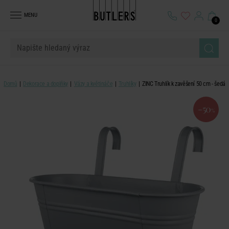
MENU
0
Domů
Dekorace a doplňky
Vázy a květináče
Truhlíky
ZINC Truhlík k zavěšení 50 cm - šedá
-50
%