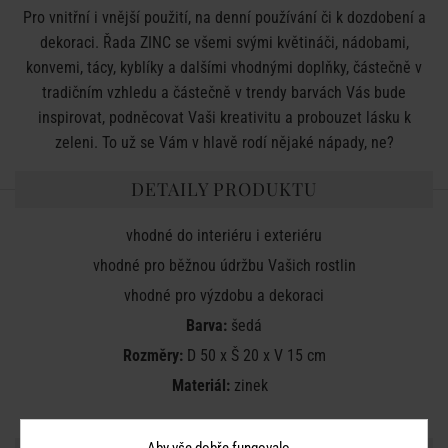
Pro vnitřní i vnější použití, na denní používání či k dozdobení a
dekoraci. Řada ZINC se všemi svými květináči, nádobami,
konvemi, tácy, kyblíky a dalšími vhodnými doplňky, částečně v
tradičním vzhledu a částečně v trendy barvách Vás bude
inspirovat, podněcovat Vaši kreativitu a probouzet lásku k
zeleni. To už se Vám v hlavě rodí nějaké nápady, ne?
DETAILY PRODUKTU
vhodné do interiéru i exteriéru
vhodné pro běžnou údržbu Vašich rostlin
vhodné pro výzdobu a dekoraci
Barva:
šedá
Rozměry:
D 50 x Š 20 x V 15 cm
Materiál:
zinek
Aby vše dobře fungovalo...